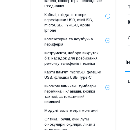
кабелі, конвертери, перехідники
і з'єднання
Т
Кабелі, гнізда, штекери,
перехідники USB, miniUSB,
microUSB, TYPE-C, Apple
Iphone
Комп'ютерна та ноутбучна
периферія
Інструменти, набори викруток,
біт, насадок для розбирання,
І
ремонту телефонів і техніки
Карти пам'яті microSD, флешки
USB, флешки USB Type-C
Ц
Кнопкові вимикачі, тумблери,
перемикачі клавішні, кнопки
тактові, автоматичний
вимикачі
Модулі, вольтметри монтажні
Оптика : ручні, очні лупи
бінокулярні окуляри, лінзи з
затискачами