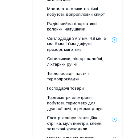
Мастила та оливи технічні
побутові, ізопропіловий спирт
Радіоприймачі,портативні
колонки, навушники
Світлодіоди 3V 3 мм, 4,8 мм, 5
мм, 8 мм, 10мм дифузні,
прозорі, миготливі
Світильники, ліхтарі налобні,
ліхтарики ручні
Теплопровідні пасти і
термопрокладки
Господарчі товари
Термометри електронні
побутові, термометр для
духової печі, термометр-щуп
Електротовари, ізоляційна
стрічка, мультиметри, клеми,
затискачі-крокодили