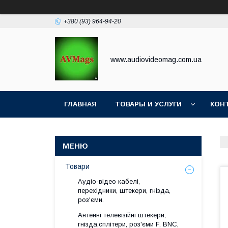
+380 (93) 964-94-20
www.audiovideomag.com.ua
ГЛАВНАЯ
ТОВАРЫ И УСЛУГИ
КОН
Товари
Аудіо-відео кабелі,
перехідники, штекери, гнізда,
роз'єми.
Антенні телевізійні штекери,
гнізда,сплітери, роз'єми F, BNC,