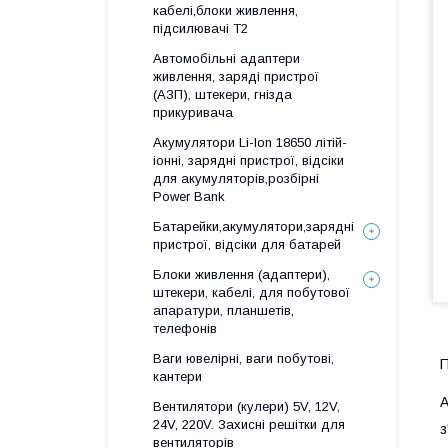
кабелі,блоки живлення,
підсилювачі Т2
Автомобільні адаптери
живлення, заряді пристрої
(АЗП), штекери, гнізда
прикуривача
Акумулятори Li-Ion 18650 літій-
іонні, зарядні пристрої, відсіки
для акумуляторів,розбірні
Power Bank
Батарейки,акумулятори,зарядні
пристрої, відсіки для батарей
Блоки живлення (адаптери),
штекери, кабелі, для побутової
апаратури, планшетів,
телефонів
Ваги ювелірні, ваги побутові,
П
кантери
А
Вентилятори (кулери) 5V, 12V,
24V, 220V. Захисні решітки для
з
вентиляторів