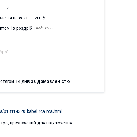
лення на сайті — 200 ₴
птом і в роздріб
Код:
1106
sApp)
ротягом 14 днів
за домовленістю
a/p13114320-kabel-rca-rca.html
етра, призначений для підключення,