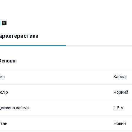
арактеристики
Основні
ип
Кабель
олір
Чорний
овжина кабелю
1.5 м
Стан
Новий