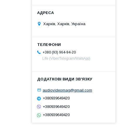
Харків, Харків, Україна
+380 (93) 964-94-20
Life (Viber/Telegram/WatsApp)
audiovideomag@gmail.com
+380939649420
+380939649420
+380939649420