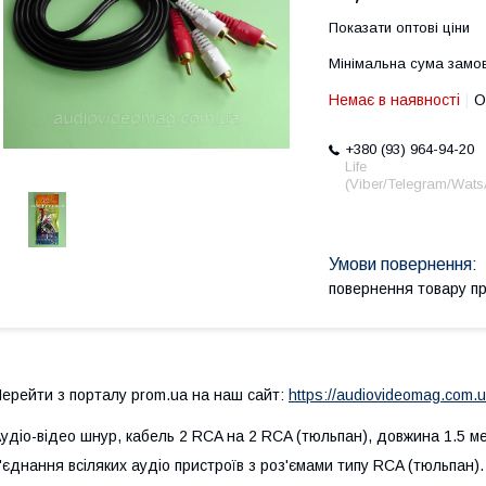
Показати оптові ціни
Мінімальна сума замов
Немає в наявності
О
+380 (93) 964-94-20
Life
(Viber/Telegram/Wat
повернення товару п
ерейти з порталу prom.ua на наш сайт:
https://audiovideomag.com.u
удіо-відео шнур, кабель 2 RCA на 2 RCA (тюльпан), довжина 1.5 м
'єднання всіляких аудіо пристроїв з роз'ємами типу RCA (тюльпан).