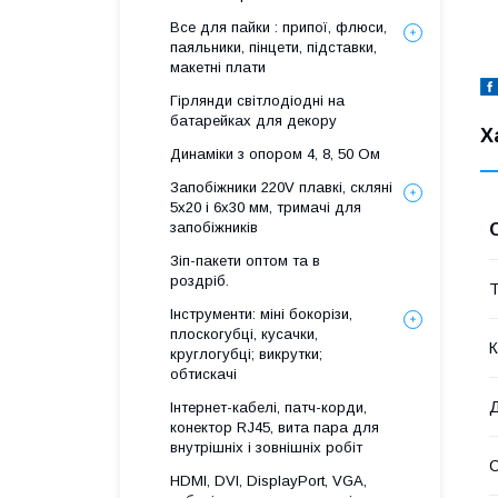
Все для пайки : припої, флюси,
паяльники, пінцети, підставки,
макетні плати
Гірлянди світлодіодні на
батарейках для декору
Х
Динаміки з опором 4, 8, 50 Ом
Запобіжники 220V плавкі, скляні
5x20 і 6х30 мм, тримачі для
запобіжників
Зіп-пакети оптом та в
роздріб.
Т
Інструменти: міні бокорізи,
плоскогубці, кусачки,
К
круглогубці; викрутки;
обтискачі
Д
Інтернет-кабелі, патч-корди,
конектор RJ45, вита пара для
внутрішніх і зовнішніх робіт
HDMI, DVI, DisplayPort, VGA,