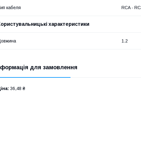
ип кабеля
RCA - R
Користувальницькі характеристики
Довжина
1.2
нформація для замовлення
іна:
36,48 ₴