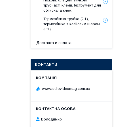
Ножові, кільцеві, вилкові,
трубчасті клеми. Інструмент для
обтискача клем.
Термозбіжна трубка (2:1),
термозбіжка з клейовим шаром
(3:1)
Доставка и оплата
КОНТАКТИ
www.audiovideomag.com.ua
Володимир