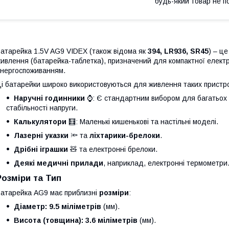
будь-який товар не п
атарейка 1.5V AG9 VIDEX (також відома як
394, LR936, SR45
) – ц
ивлення (батарейка-таблетка), призначений для компактної електр
нергоспоживанням.
і батарейки широко використовуються для живлення таких пристро
Наручні годинники
⌚️: Є стандартним вибором для багатьох
стабільності напруги.
Калькулятори
🧮: Маленькі кишенькові та настільні моделі.
Лазерні указки
🔦 та
ліхтарики-брелоки
.
Дрібні іграшки
🧸 та електронні брелоки.
Деякі медичні прилади
, наприклад, електронні термометри
Розміри та Тип
атарейка AG9 має приблизні
розміри
:
Діаметр:
9.5 міліметрів
(мм).
Висота (товщина):
3.6 міліметрів
(мм).