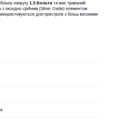
абільну напругу
1.5 Вольта
та має тривалий
 з оксидно-срібним (Silver Oxide) елементом
е використовуються для пристроїв з більш високими
.
ка