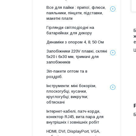
Все для пайки : припої, флюси,
паяльники, пінцети, підставки,
макетні плати
Гірлянди світлодіодні на
Б
батарейках для декору
ж
е
Динаміки з опором 4, 8, 50 Ом
Ц
Запобіжники 220V плавкі, скляні
5x20 і 6х30 мм, тримачі для
запобіжників
Зіп-пакети оптом та в
роздріб.
Інструменти: міні бокорізи,
плоскогубці, кусачки,
круглогубці; викрутки;
обтискачі
Інтернет-кабелі, патч-корди,
Б
конектор RJ45, вита пара для
внутрішніх і зовнішніх робіт
HDMI, DVI, DisplayPort, VGA,