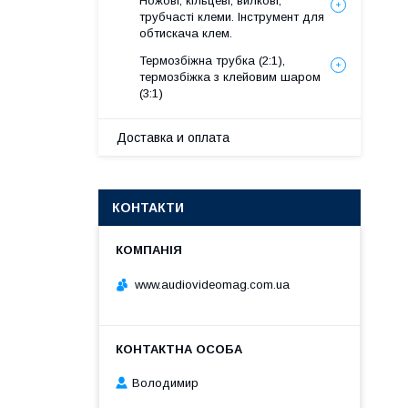
Ножові, кільцеві, вилкові,
трубчасті клеми. Інструмент для
обтискача клем.
Термозбіжна трубка (2:1),
термозбіжка з клейовим шаром
(3:1)
Доставка и оплата
КОНТАКТИ
www.audiovideomag.com.ua
Володимир