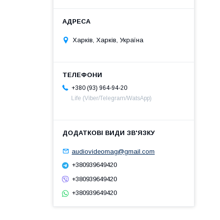
Харків, Харків, Україна
+380 (93) 964-94-20
Life (Viber/Telegram/WatsApp)
audiovideomag@gmail.com
+380939649420
+380939649420
+380939649420