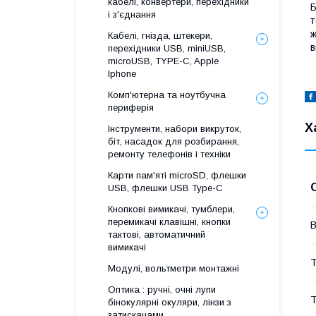
кабелі, конвертери, перехідники
і з'єднання
т
Кабелі, гнізда, штекери,
в
перехідники USB, miniUSB,
microUSB, TYPE-C, Apple
Iphone
Комп'ютерна та ноутбучна
периферія
Х
Інструменти, набори викруток,
біт, насадок для розбирання,
ремонту телефонів і техніки
Карти пам'яті microSD, флешки
USB, флешки USB Type-C
Кнопкові вимикачі, тумблери,
перемикачі клавішні, кнопки
В
тактові, автоматичний
вимикачі
Т
Модулі, вольтметри монтажні
Оптика : ручні, очні лупи
Т
бінокулярні окуляри, лінзи з
затискачами