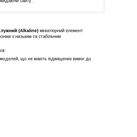
окидаючи сайту.
е
лужний (Alkaline)
мініатюрний елемент
оніки з низьким та стабільним
їв:
 моделей, що не мають підвищених вимог до
.