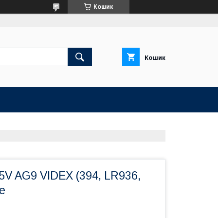
Кошик
Кошик
5V AG9 VIDEX (394, LR936,
e