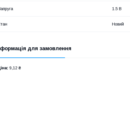
апруга
1.5 В
Стан
Новий
нформація для замовлення
іна:
9,12 ₴