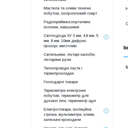
Мастила та оливи технічні
Н
побутові, ізопропіловий спирт
Радіоприймачі,портативні
колонки, навушники
Світлодіоди 3V 3 мм, 4,8 мм, 5
мм, 8 мм, 10мм дифузні,
прозорі, миготливі
І
Світильники, ліхтарі налобні,
ліхтарики ручні
Ц
Теплопровідні пасти і
термопрокладки
Господарчі товари
Термометри електронні
побутові, термометр для
духової печі, термометр-щуп
Електротовари, ізоляційна
стрічка, мультиметри, клеми,
затискачі-крокодили