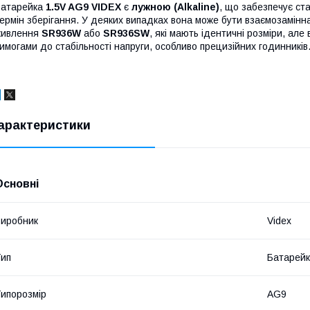
Батарейка
1.5V AG9 VIDEX
є
лужною (Alkaline)
, що забезпечує ст
ермін зберігання. У деяких випадках вона може бути взаємозамінна
живлення
SR936W
або
SR936SW
, які мають ідентичні розміри, ал
имогами до стабільності напруги, особливо прецизійних годинників
арактеристики
Основні
иробник
Videx
ип
Батарей
ипорозмір
AG9