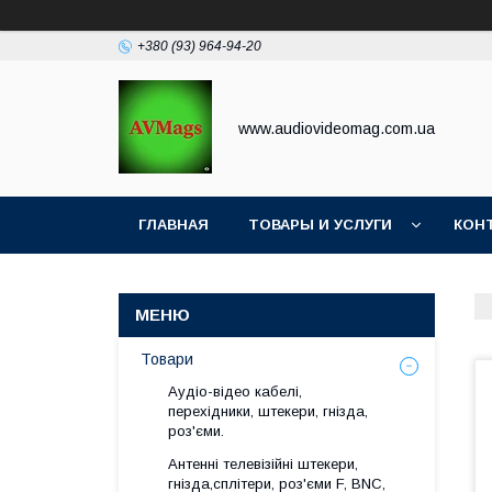
+380 (93) 964-94-20
www.audiovideomag.com.ua
ГЛАВНАЯ
ТОВАРЫ И УСЛУГИ
КОН
Товари
Аудіо-відео кабелі,
перехідники, штекери, гнізда,
роз'єми.
Антенні телевізійні штекери,
гнізда,сплітери, роз'єми F, BNC,