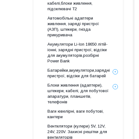
кабелі,блоки живлення,
підсилювачі Т2
Автомобільні адаптери
живлення, заряді пристрої
(АЗП), штекери, гнізда
прикуривача
Акумулятори Li-Ion 18650 літій-
іонні, зарядні пристрої, відсіки
для акумуляторів,розбірні
Power Bank
Батарейки,акумулятори,зарядні
пристрої, відсіки для батарей
Блоки живлення (адаптери),
штекери, кабелі, для побутової
апаратури, планшетів,
телефонів
Ваги ювелірні, ваги побутові,
кантери
Вентилятори (кулери) 5V, 12V,
24V, 220V. Захисні решітки для
вентиляторів