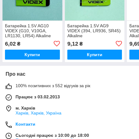
Батарейка 1.5V AG10
Батарейка 1.5V AG9
Бата
VIDEX (G10, V10GA,
VIDEX (394, LR936, SR45)
VIDE
LR1130, LR54) Alkaline
Alkaline
Alkal
6,02
9,12
9,6
₴
₴
Купити
Купити
Про нас
100% позитивних з 552 відгуків за рік
Працює з 03.02.2013
м. Харків
Харків, Харків, Україна
Контакти
Сьогодні працює з 10:00 до 18:00