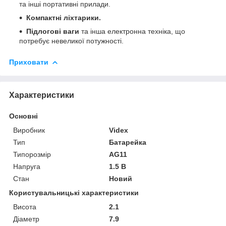
та інші портативні прилади.
Компактні ліхтарики.
Підлогові ваги
та інша електронна техніка, що
потребує невеликої потужності.
Приховати
Характеристики
Основні
Виробник
Videx
Тип
Батарейка
Типорозмір
AG11
Напруга
1.5 В
Стан
Новий
Користувальницькі характеристики
Висота
2.1
Діаметр
7.9