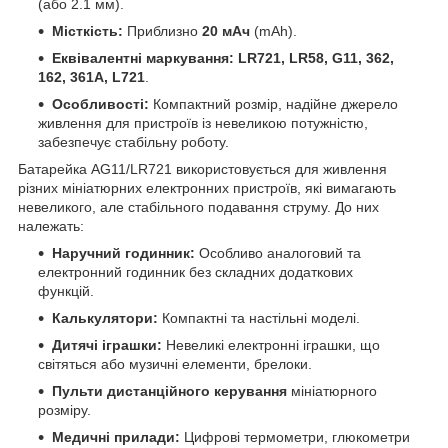
(або 2.1 мм).
Місткість:
Приблизно
20 мАч
(mAh).
Еквівалентні маркування:
LR721, LR58, G11, 362,
162, 361A, L721
.
Особливості:
Компактний розмір, надійне джерело
живлення для пристроїв із невеликою потужністю,
забезпечує стабільну роботу.
Батарейка AG11/LR721 використовується для живлення
різних мініатюрних електронних пристроїв, які вимагають
невеликого, але стабільного подавання струму. До них
належать:
Наручний годинник:
Особливо аналоговий та
електронний годинник без складних додаткових
функцій.
Калькулятори:
Компактні та настільні моделі.
Дитячі іграшки:
Невеликі електронні іграшки, що
світяться або музичні елементи, брелоки.
Пульти дистанційного керування
мініатюрного
розміру.
Медичні прилади:
Цифрові термометри, глюкометри