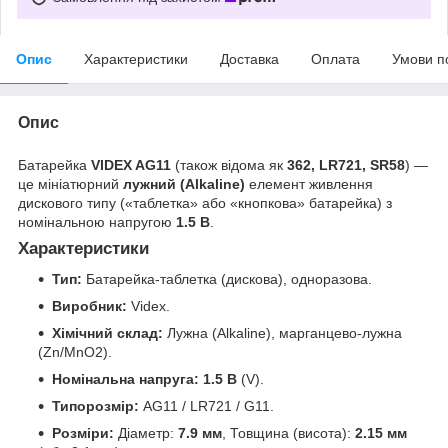
Опис
Характеристики
Доставка
Оплата
Умови п
Опис
Батарейка
VIDEX AG11
(також відома як
362, LR721, SR58
) —
це мініатюрний
лужний (Alkaline)
елемент живлення
дискового типу («таблетка» або «кнопкова» батарейка) з
номінальною напругою
1.5 В
.
Характеристики
Тип:
Батарейка-таблетка (дискова), одноразова.
Виробник:
Videx.
Хімічний склад:
Лужна (Alkaline), марганцево-лужна
(
Zn/MnO
2
).
Номінальна напруга:
1.5 В
(V).
Типорозмір:
AG11 / LR721 / G11.
Розміри:
Діаметр:
7.9 мм
, Товщина (висота):
2.15 мм