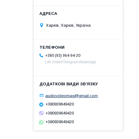
Харків, Харків, Україна
+380 (93) 964-94-20
Life (Viber/Telegram/WatsApp)
audiovideomag@gmail.com
+380939649420
+380939649420
+380939649420