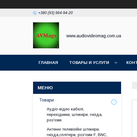
+380 (93) 964-94-20
www.audiovideomag.com.ua
ГЛАВНАЯ
ТОВАРЫ И УСЛУГИ
КОН
Товари
Аудіо-відео кабелі,
перехідники, штекери, гнізда,
роз'єми.
Антенні телевізійні штекери,
гнізда,сплітери, роз'єми F, BNC,