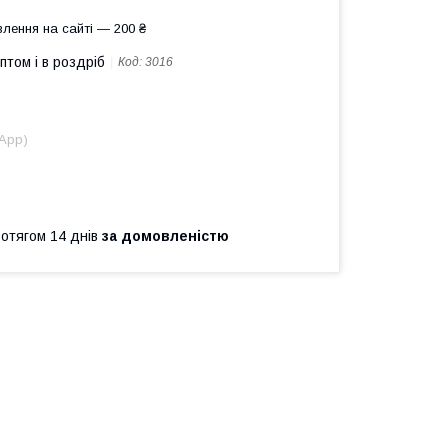
лення на сайті — 200 ₴
птом і в роздріб
Код:
3016
sApp)
ротягом 14 днів
за домовленістю