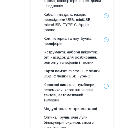
кабелі, конвертери, перехідники
і з'єднання
Кабелі, гнізда, штекери,
перехідники USB, miniUSB,
microUSB, TYPE-C, Apple
Iphone
Комп'ютерна та ноутбучна
периферія
Інструменти, набори викруток,
біт, насадок для розбирання,
ремонту телефонів і техніки
Карти пам'яті microSD, флешки
USB, флешки USB Type-C
Кнопкові вимикачі, тумблери,
перемикачі клавішні, кнопки
тактові, автоматичний
вимикачі
Модулі, вольтметри монтажні
Оптика : ручні, очні лупи
бінокулярні окуляри, лінзи з
затискачами