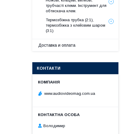
Ножові, кільцеві, вилкові,
трубчасті клеми. Інструмент для
обтискача клем.
Термозбіжна трубка (2:1),
термозбіжка з клейовим шаром
(3:1)
Доставка и оплата
КОНТАКТИ
www.audiovideomag.com.ua
Володимир