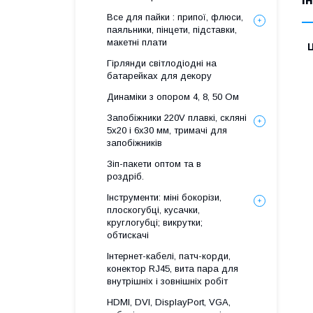
І
Все для пайки : припої, флюси,
паяльники, пінцети, підставки,
макетні плати
Ц
Гірлянди світлодіодні на
батарейках для декору
Динаміки з опором 4, 8, 50 Ом
Запобіжники 220V плавкі, скляні
5x20 і 6х30 мм, тримачі для
запобіжників
Зіп-пакети оптом та в
роздріб.
Інструменти: міні бокорізи,
плоскогубці, кусачки,
круглогубці; викрутки;
обтискачі
Інтернет-кабелі, патч-корди,
конектор RJ45, вита пара для
внутрішніх і зовнішніх робіт
HDMI, DVI, DisplayPort, VGA,