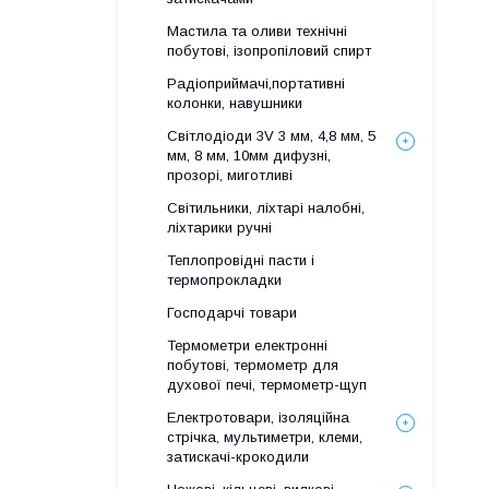
Мастила та оливи технічні
побутові, ізопропіловий спирт
Радіоприймачі,портативні
колонки, навушники
Світлодіоди 3V 3 мм, 4,8 мм, 5
мм, 8 мм, 10мм дифузні,
прозорі, миготливі
Світильники, ліхтарі налобні,
ліхтарики ручні
Теплопровідні пасти і
термопрокладки
Господарчі товари
Термометри електронні
побутові, термометр для
духової печі, термометр-щуп
Електротовари, ізоляційна
стрічка, мультиметри, клеми,
затискачі-крокодили