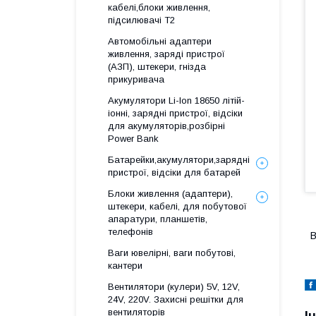
кабелі,блоки живлення,
підсилювачі Т2
Автомобільні адаптери
живлення, заряді пристрої
(АЗП), штекери, гнізда
прикуривача
Акумулятори Li-Ion 18650 літій-
іонні, зарядні пристрої, відсіки
для акумуляторів,розбірні
Power Bank
Батарейки,акумулятори,зарядні
пристрої, відсіки для батарей
Блоки живлення (адаптери),
штекери, кабелі, для побутової
апаратури, планшетів,
телефонів
В
Ваги ювелірні, ваги побутові,
кантери
Вентилятори (кулери) 5V, 12V,
24V, 220V. Захисні решітки для
вентиляторів