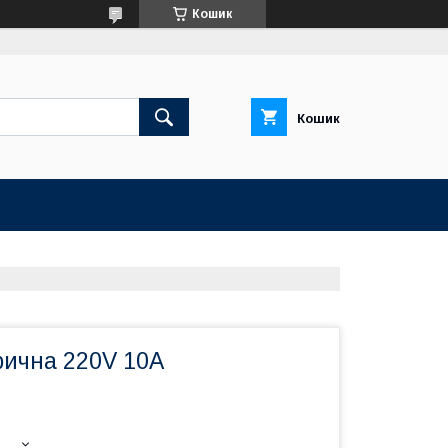
Кошик
Кошик
рична 220V 10А