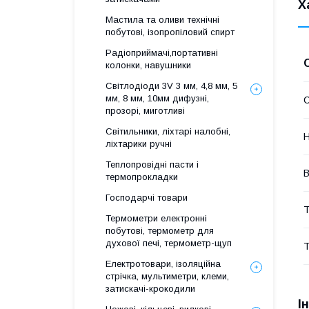
Х
Мастила та оливи технічні
побутові, ізопропіловий спирт
Радіоприймачі,портативні
колонки, навушники
Світлодіоди 3V 3 мм, 4,8 мм, 5
мм, 8 мм, 10мм дифузні,
прозорі, миготливі
Світильники, ліхтарі налобні,
Н
ліхтарики ручні
Теплопровідні пасти і
В
термопрокладки
Господарчі товари
Т
Термометри електронні
побутові, термометр для
духової печі, термометр-щуп
Т
Електротовари, ізоляційна
стрічка, мультиметри, клеми,
затискачі-крокодили
І