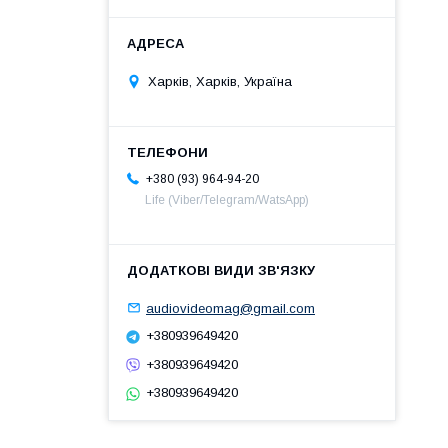
Харків, Харків, Україна
+380 (93) 964-94-20
Life (Viber/Telegram/WatsApp)
audiovideomag@gmail.com
+380939649420
+380939649420
+380939649420