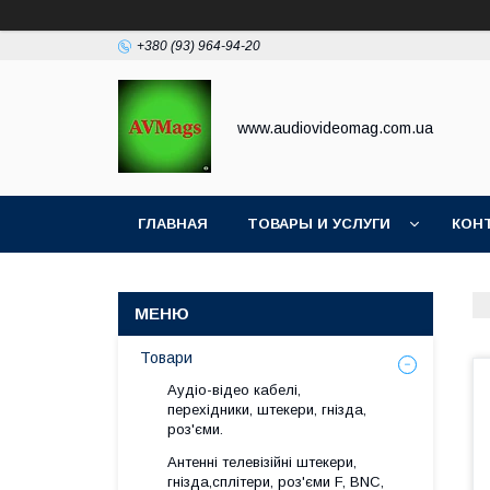
+380 (93) 964-94-20
www.audiovideomag.com.ua
ГЛАВНАЯ
ТОВАРЫ И УСЛУГИ
КОН
Товари
Аудіо-відео кабелі,
перехідники, штекери, гнізда,
роз'єми.
Антенні телевізійні штекери,
гнізда,сплітери, роз'єми F, BNC,