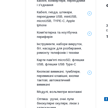
кабелі, конвертери, перехідники
і з'єднання
Кабелі, гнізда, штекери,
перехідники USB, miniUSB,
microUSB, TYPE-C, Apple
Iphone
с
Комп'ютерна та ноутбучна
Т
периферія
Інструменти, набори викруток,
біт, насадок для розбирання,
ремонту телефонів і техніки
Карти пам'яті microSD, флешки
USB, флешки USB Type-C
Кнопкові вимикачі, тумблери,
перемикачі клавішні, кнопки
тактові, автоматичний
вимикачі
Модулі, вольтметри монтажні
Оптика : ручні, очні лупи
бінокулярні окуляри, лінзи з
затискачами