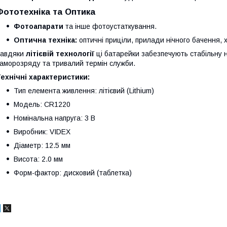
Фототехніка та Оптика
Фотоапарати
та інше фотоустаткування.
Оптична техніка:
оптичні приціли, прилади нічного бачення, 
Завдяки
літієвій технології
ці батарейки забезпечують стабільну 
аморозряду та тривалий термін служби.
ехнічні характеристики:
Тип елемента живлення: літієвий (Lithium)
Модель: CR1220
Номінальна напруга: 3 В
Виробник: VIDEX
Діаметр: 12.5 мм
Висота: 2.0 мм
Форм-фактор: дисковий (таблетка)