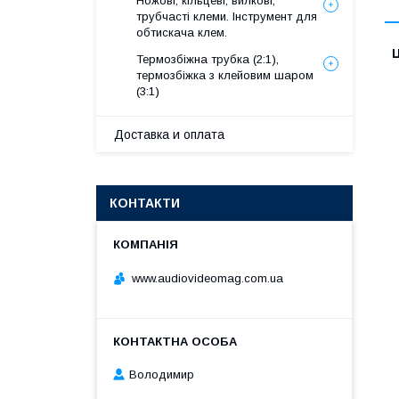
Ножові, кільцеві, вилкові,
трубчасті клеми. Інструмент для
обтискача клем.
Ц
Термозбіжна трубка (2:1),
термозбіжка з клейовим шаром
(3:1)
Доставка и оплата
КОНТАКТИ
www.audiovideomag.com.ua
Володимир