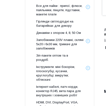
Все для пайки : припої, флюси,
паяльники, пінцети, підставки,
макетні плати
Гірлянди світлодіодні на
батарейках для декору
Л
Динаміки з опором 4, 8, 50 Ом
Запобіжники 220V плавкі, скляні
Ї
5x20 і 6х30 мм, тримачі для
запобіжників
Зіп-пакети оптом та в
роздріб.
Інструменти: міні бокорізи,
плоскогубці, кусачки,
круглогубці; викрутки;
обтискачі
Інтернет-кабелі, патч-корди,
конектор RJ45, вита пара для
внутрішніх і зовнішніх робіт
HDMI, DVI, DisplayPort, VGA,