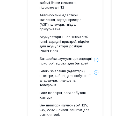
кабелі,блоки живлення,
підсилювачі Т2
Автомобільні адаптери
живлення, заряді пристрої
(АЗП), штекери, гнізда
прикуривача
Акумулятори Li-Ion 18650 літій-
іонні, зарядні пристрої, відсіки
для акумуляторів,розбірні
Power Bank
Батарейки,акумулятори,зарядні
пристрої, відсіки для батарей
Блоки живлення (адаптери),
штекери, кабелі, для побутової
апаратури, планшетів,
телефонів
Ваги ювелірні, ваги побутові,
кантери
Вентилятори (кулери) 5V, 12V,
24V, 220V. Захисні решітки для
вентиляторів