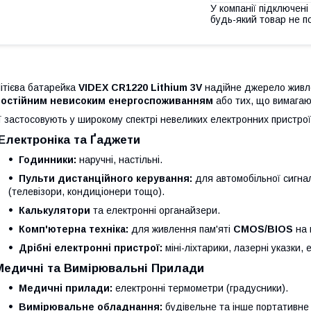
У компанії підключені
будь-який товар не п
ітієва батарейка
VIDEX CR1220 Lithium 3V
надійне джерело живле
постійним невисоким енергоспоживанням
або тих, що вимагаю
ї застосовують у широкому спектрі невеликих електронних пристрої
Електроніка та Ґаджети
Годинники:
наручні, настільні.
Пульти дистанційного керування:
для автомобільної сигналі
(телевізори, кондиціонери тощо).
Калькулятори
та електронні органайзери.
Комп'ютерна техніка:
для живлення пам'яті
CMOS/BIOS
на 
Дрібні електронні пристрої:
міні-ліхтарики, лазерні указки, 
Медичні та Вимірювальні Прилади
Медичні прилади:
електронні термометри (градусники).
Вимірювальне обладнання:
будівельне та інше портативне