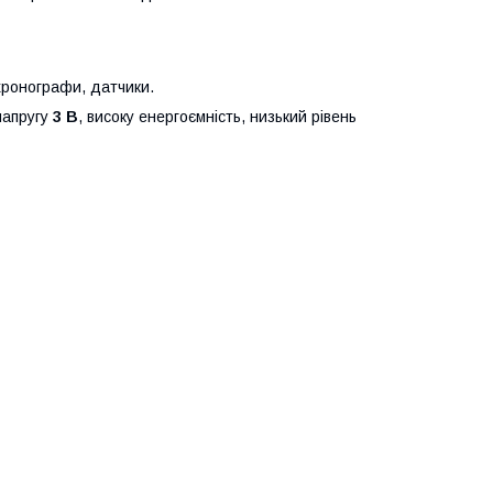
хронографи, датчики.
напругу
3 В
, високу енергоємність, низький рівень