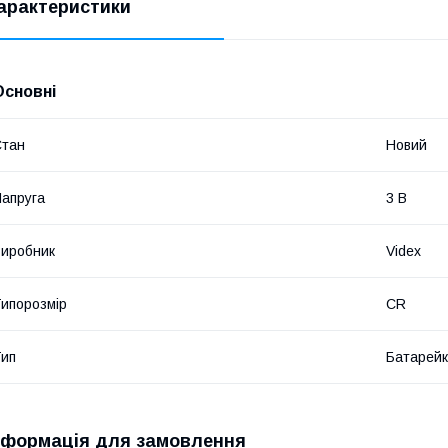
арактеристики
Основні
Стан
Новий
апруга
3 В
иробник
Videx
ипорозмір
CR
ип
Батарей
нформація для замовлення