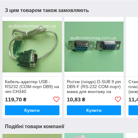
З цим товаром також замовляють
Кабель-адаптер USB -
Роз'єм (гніздо) D-SUB 9 pin
Стан
RS232 (COM-порт DB9) на
DB9-F (RS-232 COM-порт)
плас
чіпі CH340
мама для монтажу на
(кож
кабель під пайку
роз'
119,70
10,83
11,
₴
₴
(RS-
Купити
Купити
Подібні товари компанії