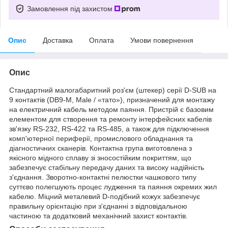
Замовлення під захистом
Опис
Доставка
Оплата
Умови повернення
Опис
Стандартний малогабаритний роз'єм (штекер) серії D-SUB на
9 контактів (DB9-M, Male / «тато»), призначений для монтажу
на електричний кабель методом паяння. Пристрій є базовим
елементом для створення та ремонту інтерфейсних кабелів
зв'язку RS-232, RS-422 та RS-485, а також для підключення
комп'ютерної периферії, промислового обладнання та
діагностичних сканерів. Контактна група виготовлена з
якісного мідного сплаву зі зносостійким покриттям, що
забезпечує стабільну передачу даних та високу надійність
з'єднання. Зворотно-контактні пелюстки чашкового типу
суттєво полегшують процес лудження та паяння окремих жил
кабелю. Міцний металевий D-подібний кожух забезпечує
правильну орієнтацію при з'єднанні з відповідальною
частиною та додатковий механічний захист контактів.