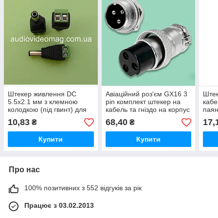
Штекер живлення DC
Авіаційний роз'єм GX16 3
Штек
5.5х2.1 мм з клемною
pin комплект штекер на
кабе
колодкою (під гвинт) для
кабель та гніздо на корпус
паян
швидкого монтажу без
10,83
68,40
17,
₴
₴
пайки
Купити
Купити
Про нас
100% позитивних з 552 відгуків за рік
Працює з 03.02.2013