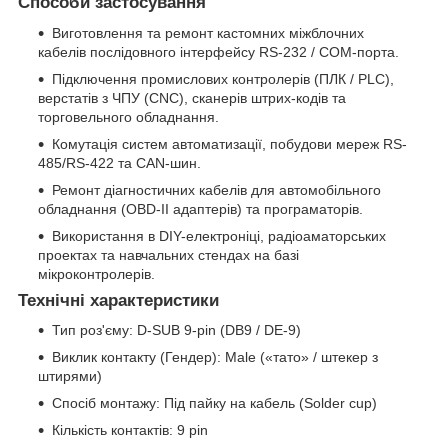
Способи застосування
Виготовлення та ремонт кастомних міжблочних
кабелів послідовного інтерфейсу RS-232 / COM-порта.
Підключення промислових контролерів (ПЛК / PLC),
верстатів з ЧПУ (CNC), сканерів штрих-кодів та
торговельного обладнання.
Комутація систем автоматизації, побудови мереж RS-
485/RS-422 та CAN-шин.
Ремонт діагностичних кабелів для автомобільного
обладнання (OBD-II адаптерів) та програматорів.
Використання в DIY-електроніці, радіоаматорських
проектах та навчальних стендах на базі
мікроконтролерів.
Технічні характеристики
Тип роз'єму: D-SUB 9-pin (DB9 / DE-9)
Виклик контакту (Гендер): Male («тато» / штекер з
штирями)
Спосіб монтажу: Під пайку на кабель (Solder cup)
Кількість контактів: 9 pin