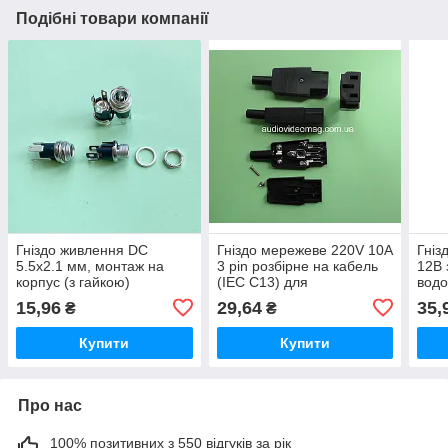
Подібні товари компанії
Гніздо живлення DC
Гніздо мережеве 220V 10A
Гніз
5.5x2.1 мм, монтаж на
3 pin розбірне на кабель
12В 
корпус (з гайкою)
(IEC C13) для
водо
виготовлення шнурів
для 
15,96
29,64
35,
₴
₴
човн
Купити
Купити
Про нас
100% позитивних з 550 відгуків за рік