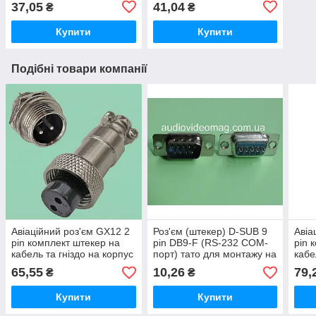
37,05
41,04
₴
₴
Купити
Купити
Подібні товари компанії
Авіаційний роз'єм GX12 2
Роз'єм (штекер) D-SUB 9
Авіа
pin комплект штекер на
pin DB9-F (RS-232 COM-
pin 
кабель та гніздо на корпус
порт) тато для монтажу на
кабе
кабель під пайку
65,55
10,26
79,
₴
₴
Купити
Купити