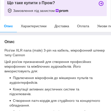
Що таке купити з Пром?
Замовлення під захистом
Опис
Характеристики
Доставка
Оплата
Умови п
Опис
Роз'єм XLR папа (male) 3-pin на кабель, мікрофонний штекер
типу Cannon
Цей роз'єм призначений для створення професійних
мікрофонних та міжблочних аудіокабелів. Його
використовують для:
Підключення мікрофонів до мікшерних пультів та
аудіоінтерфейсів.
Комутації активних акустичних систем та
підсилювачів.
Створення патч-кордів для студійного та концертного
обладнання.