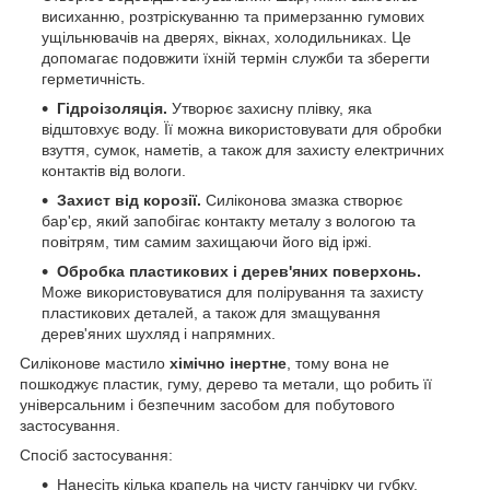
висиханню, розтріскуванню та примерзанню гумових
ущільнювачів на дверях, вікнах, холодильниках. Це
допомагає подовжити їхній термін служби та зберегти
герметичність.
Гідроізоляція.
Утворює захисну плівку, яка
відштовхує воду. Її можна використовувати для обробки
взуття, сумок, наметів, а також для захисту електричних
контактів від вологи.
Захист від корозії.
Силіконова змазка створює
бар'єр, який запобігає контакту металу з вологою та
повітрям, тим самим захищаючи його від іржі.
Обробка пластикових і дерев'яних поверхонь.
Може використовуватися для полірування та захисту
пластикових деталей, а також для змащування
дерев'яних шухляд і напрямних.
Силіконове мастило
хімічно інертне
, тому вона не
пошкоджує пластик, гуму, дерево та метали, що робить її
універсальним і безпечним засобом для побутового
застосування.
Спосіб застосування:
Нанесіть кілька крапель на чисту ганчірку чи губку.