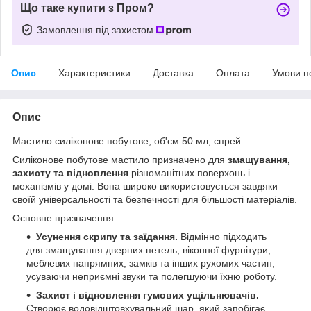
Що таке купити з Пром?
Замовлення під захистом
Опис
Характеристики
Доставка
Оплата
Умови п
Опис
Мастило силіконове побутове, об'єм 50 мл, спрей
Силіконове побутове мастило призначено для
змащування,
захисту та відновлення
різноманітних поверхонь і
механізмів у домі. Вона широко використовується завдяки
своїй універсальності та безпечності для більшості матеріалів.
Основне призначення
Усунення скрипу та заїдання.
Відмінно підходить
для змащування дверних петель, віконної фурнітури,
меблевих напрямних, замків та інших рухомих частин,
усуваючи неприємні звуки та полегшуючи їхню роботу.
Захист і відновлення гумових ущільнювачів.
Створює водовідштовхувальний шар, який запобігає