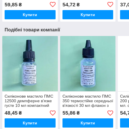
59,85
54,72
37,
₴
₴
Купити
Купити
Подібні товари компанії
Силіконове мастило ПМС
Силіконове мастило ПМС
Силі
12500 демпферне в'язке
350 термостійке середньої
200 
густе 10 мл компактний
в'язкості 30 мл флакон з
мл. 
флакон з дозатором
дозатором
48,45
55,86
54,
₴
₴
Купити
Купити