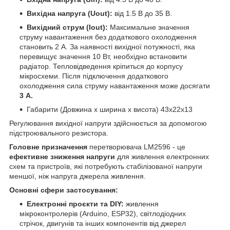
Вихідна напруга (Uout):
від 1.5 В до 35 В.
Вихідний струм (Iout):
Максимальне значення
струму навантаження без додаткового охолодження
становить 2 А. За наявності вихідної потужності, яка
перевищує значення 10 Вт, необхідно встановити
радіатор. Тепловідведення кріпиться до корпусу
мікросхеми. Після підключення додаткового
охолодження сила струму навантаження може досягати
3 А
.
Габарити (Довжина х ширина х висота) 43х22х13
Регулювання вихідної напруги здійснюється за допомогою
підстроювального резистора.
Головне призначення
перетворювача LM2596 - це
ефективне зниження напруги
для живлення електронних
схем та пристроїв, які потребують стабілізованої напруги
меншої, ніж напруга джерела живлення.
Основні сфери застосування:
Електронні проєкти та DIY:
живлення
мікроконтролерів (Arduino, ESP32), світлодіодних
стрічок, двигунів та інших компонентів від джерел