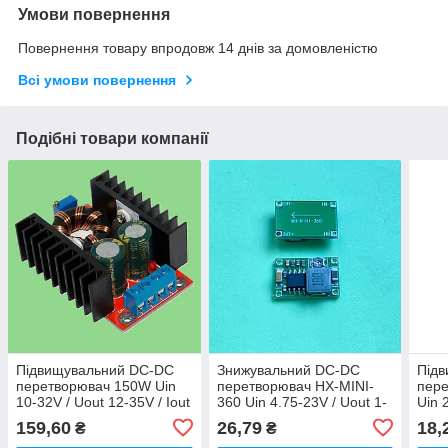
Умови повернення
Повернення товару впродовж 14 днів за домовленістю
Всі умови повернення
Подібні товари компанії
Підвищувальний DC-DC
Знижувальний DC-DC
Під
перетворювач 150W Uin
перетворювач HX-MINI-
пер
10-32V / Uout 12-35V / Iout
360 Uin 4.75-23V / Uout 1-
Uin 
6-10А
17V / Iout 3A
/ Iou
159,60
26,79
18,
₴
₴