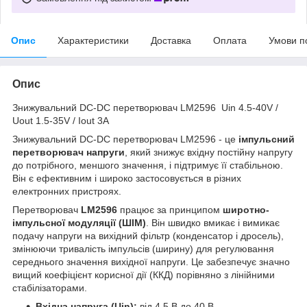
Опис
Характеристики
Доставка
Оплата
Умови п
Опис
Знижувальний DC-DC перетворювач LM2596 Uin 4.5-40V /
Uout 1.5-35V / Iout 3A
Знижувальний DC-DC перетворювач LM2596 - це
імпульсний
перетворювач напруги
, який знижує вхідну постійну напругу
до потрібного, меншого значення, і підтримує її стабільною.
Він є ефективним і широко застосовується в різних
електронних пристроях.
Перетворювач
LM2596
працює за принципом
широтно-
імпульсної модуляції (ШІМ)
. Він швидко вмикає і вимикає
подачу напруги на вихідний фільтр (конденсатор і дросель),
змінюючи тривалість імпульсів (ширину) для регулювання
середнього значення вихідної напруги. Це забезпечує значно
вищий коефіцієнт корисної дії (ККД) порівняно з лінійними
стабілізаторами.
Вхідна напруга (Uin):
від 4.5 В до 40 В.