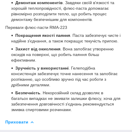
Демонтаж компонентів
. Завдяки своїй в'язкості та
хорошій теплопровідності, флюс-паста допомагає
рівномірно розподілити тепло, що робить процес
демонтажу безпечнішим для компонентів.
Переваги флюс-пасти RMA-223
Покращення якості паяння
. Паста забезпечує чисте і
надійне з'єднання, а також покращує текучість припою.
Захист від окислення
. Вона запобігає утворенню
оксидів на поверхні, що робить паяння більш
ефективним.
Зручність у використанні
. Гелеподібна
консистенція забезпечує точне нанесення та запобігає
розтіканню, що особливо зручно під час роботи з
дрібними деталями.
Безпечність
. Некорозійний склад дозволяє в
багатьох випадках не змивати залишки флюсу, хоча для
забезпечення довговічності з'єднань рекомендується
змивка спиртовими розчинами.
Приховати