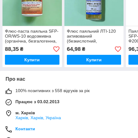
Флюс-паста паяльна SFP-
Флюс паяльний ЛТІ-120
Паял
OR/WS-10 водозмивна
активований
SFP-
(органічна, безгалогенна,
(безкислотний,
Ф200
25 г)
каніфольний), флакон 30
88,35
64,98
96,
₴
₴
мл
Купити
Купити
Про нас
100% позитивних з 558 відгуків за рік
Працює з 03.02.2013
м. Харків
Харків, Харків, Україна
Контакти