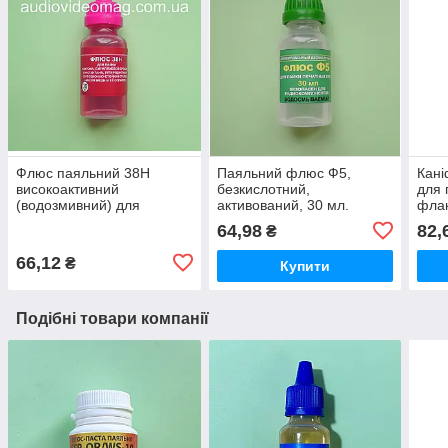
Флюс паяльний 38Н
Паяльний флюс Ф5,
Кані
високоактивний
безкислотний,
для 
(водозмивний) для
активований, 30 мл.
флак
нержавійки, ніхрому та
64,98
82,
₴
міді, 30 мл
66,12
₴
Купити
Подібні товари компанії