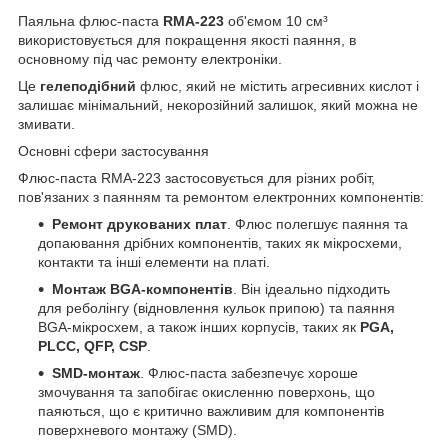
Паяльна флюс-паста
RMA-223
об'ємом 10 см³
використовується для покращення якості паяння, в
основному під час ремонту електроніки.
Це
гелеподібний
флюс, який не містить агресивних кислот і
залишає мінімальний, некорозійний залишок, який можна не
змивати.
Основні сфери застосування
Флюс-паста RMA-223 застосовується для різних робіт,
пов'язаних з паянням та ремонтом електронних компонентів:
Ремонт друкованих плат
. Флюс полегшує паяння та
допаювання дрібних компонентів, таких як мікросхеми,
контакти та інші елементи на платі.
Монтаж BGA-компонентів
. Він ідеально підходить
для реболінгу (відновлення кульок припою) та паяння
BGA-мікросхем, а також інших корпусів, таких як
PGA,
PLCC, QFP, CSP
.
SMD-монтаж
. Флюс-паста забезпечує хороше
змочування та запобігає окисленню поверхонь, що
паяються, що є критично важливим для компонентів
поверхневого монтажу (SMD).