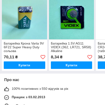
Батарейка Крона Varta 9V
Батарейка 1.5V AG11
Бата
6F22 Super Heavy Duty
VIDEX (362, LR721, SR58)
CR24
сольова
Alkaline
(таб
70,11
8,34
38,
₴
₴
Купити
Купити
Про нас
100% позитивних з 550 відгуків за рік
Працює з 03.02.2013