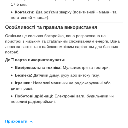
17,5 мм.
Контакти:
Два роз'єми зверху (позитивний «мама» та
негативний «папа»).
Особливості та правила використання
Оскільки це сольова батарейка, вона розрахована на
пристрої з низьким та стабільним споживанням енергії. Вона
легка за вагою та є найекономнішим варіантом для базових
потреб.
Де її варто використовувати:
Вимірювальна техніка:
Мультиметри та тестери.
Безпека:
Датчики диму, руху або витоку газу.
Іграшки:
Невеликі машинки на радіокеруванні або
дитячі рації.
Побутові дрібниці:
Електронні ваги, будильники чи
невеликі радіоприймачі.
Приховати