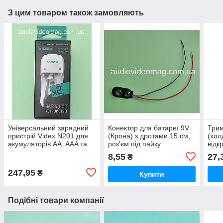
З цим товаром також замовляють
Універсальний зарядний
Конектор для батареї 9V
Трим
пристрій Videx N201 для
(Крона) з дротами 15 см,
(хол
акумуляторів AA, AAA та
роз'єм під пайку
відк
Крона (9V)
мм, 
8,55
27,
₴
247,95
₴
Купити
Подібні товари компанії