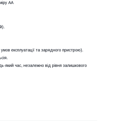
зміру АА
й).
 умов експлуатації та зарядного пристрою).
сія.
ь-який час, незалежно від рівня залишкового