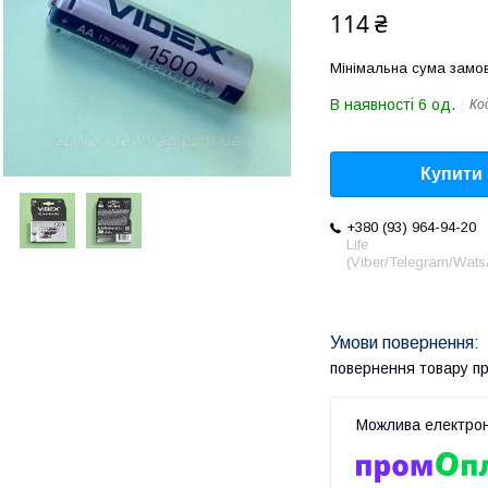
114 ₴
Мінімальна сума замов
В наявності 6 од.
Ко
Купити
+380 (93) 964-94-20
Life
(Viber/Telegram/Wat
повернення товару п