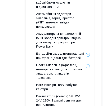
кабелі,блоки живлення,
підсилювачі Т2
Автомобільні адаптери
живлення, заряді пристрої
(АЗП), штекери, гнізда
прикуривача
Акумулятори Li-Ion 18650 літій-
іонні, зарядні пристрої, відсіки
для акумуляторів,розбірні
Power Bank
Батарейки,акумулятори,зарядні
пристрої, відсіки для батарей
Блоки живлення (адаптери),
штекери, кабелі, для побутової
апаратури, планшетів,
телефонів
Ваги ювелірні, ваги побутові,
кантери
Вентилятори (кулери) 5V, 12V,
24V, 220V. Захисні решітки для
вентиляторів