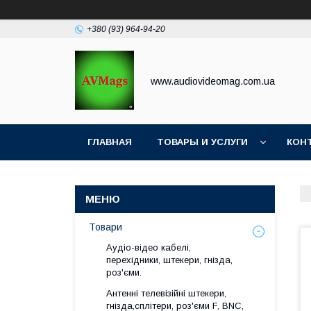
+380 (93) 964-94-20
www.audiovideomag.com.ua
ГЛАВНАЯ
ТОВАРЫ И УСЛУГИ
КОН
Товари
Аудіо-відео кабелі,
перехідники, штекери, гнізда,
роз'єми.
Антенні телевізійні штекери,
гнізда,сплітери, роз'єми F, BNC,