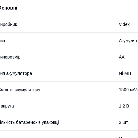
Основні
иробник
Videx
ип
Акумулят
ипорозмір
AA
ип акумулятора
Ni-MH
мність акумулятору
1500 мА/
апруга
1.2 В
ількість батарейок в упаковці
2 шт.