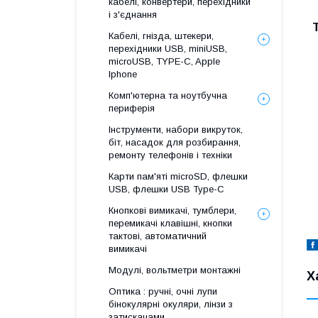
кабелі, конвертери, перехідники
і з'єднання
Кабелі, гнізда, штекери,
перехідники USB, miniUSB,
microUSB, TYPE-C, Apple
Iphone
Комп'ютерна та ноутбучна
периферія
Інструменти, набори викруток,
біт, насадок для розбирання,
ремонту телефонів і техніки
Карти пам'яті microSD, флешки
USB, флешки USB Type-C
Кнопкові вимикачі, тумблери,
перемикачі клавішні, кнопки
тактові, автоматичний
вимикачі
Модулі, вольтметри монтажні
Х
Оптика : ручні, очні лупи
бінокулярні окуляри, лінзи з
затискачами