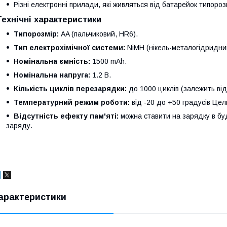
Різні електронні прилади, які живляться від батарейок типоро
Технічні характеристики
Типорозмір:
AA (пальчиковий, HR6).
Тип електрохімічної системи:
NiMH (нікель-металогідридни
Номінальна ємність:
1500 mAh.
Номінальна напруга:
1.2 В.
Кількість циклів перезарядки:
до 1000 циклів (залежить від
Температурний режим роботи:
від -20 до +50 градусів Цель
Відсутність ефекту пам'яті:
можна ставити на зарядку в буд
заряду.
арактеристики