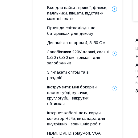
Все для пайки : припої, флюси,
паяльники, пінцети, підставки,
макетні плати
Гірлянди світлодіодні на
батарейках для декору
А
Динаміки з опором 4, 8, 50 Ом
Ц
Запобіжники 220V плавкі, скляні
У
5x20 і 6х30 мм, тримачі для
запобіжників
А
п
Зіп-пакети оптом та в
е
роздріб.
в
Інструменти: міні бокорізи,
З
плоскогубці, кусачки,
круглогубці; викрутки;
обтискачі
Інтернет-кабелі, патч-корди,
конектор RJ45, вита пара для
внутрішніх і зовнішніх робіт
HDMI, DVI, DisplayPort, VGA,