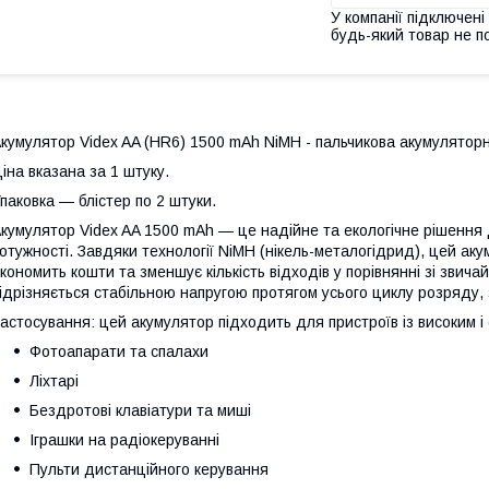
У компанії підключені
будь-який товар не п
кумулятор Videx AA (HR6) 1500 mAh NiMH - пальчикова акумулятор
іна вказана за 1 штуку.
паковка — блістер по 2 штуки.
кумулятор Videx AA 1500 mAh — це надійне та екологічне рішення
отужності. Завдяки технології NiMH (нікель-металогідрид), цей ак
кономить кошти та зменшує кількість відходів у порівнянні зі зв
ідрізняється стабільною напругою протягом усього циклу розряду,
астосування: цей акумулятор підходить для пристроїв із високим 
Фотоапарати та спалахи
Ліхтарі
Бездротові клавіатури та миші
Іграшки на радіокеруванні
Пульти дистанційного керування