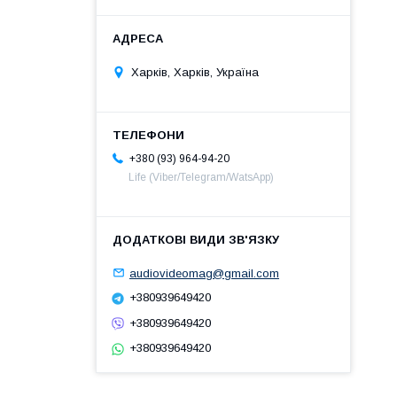
Харків, Харків, Україна
+380 (93) 964-94-20
Life (Viber/Telegram/WatsApp)
audiovideomag@gmail.com
+380939649420
+380939649420
+380939649420