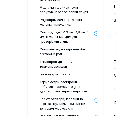
Мастила та оливи технічні
побутові, ізопропіловий спирт
Радіоприймачі,портативні
В
колонки, навушники
Світлодіоди 3V 3 мм, 4,8 мм, 5
Т
мм, 8 мм, 10мм дифузні,
прозорі, миготливі
Т
Світильники, ліхтарі налобні,
ліхтарики ручні
Т
Теплопровідні пасти і
термопрокладки
Господарчі товари
Є
Термометри електронні
побутові, термометр для
Н
духової печі, термометр-щуп
Електротовари, ізоляційна
К
стрічка, мультиметри, клеми,
затискачі-крокодили