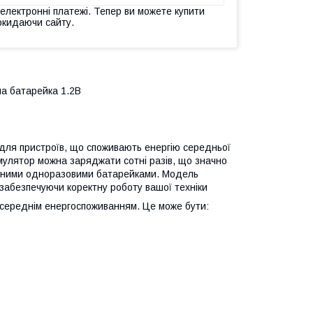
 електронні платежі. Тепер ви можете купити
окидаючи сайту.
на батарейка 1.2В
 для пристроїв, що споживають енергію середньої
умулятор можна заряджати сотні разів, що значно
ичайними одноразовими батарейками. Модель
 забезпечуючи коректну роботу вашої техніки
і середнім енергоспоживанням. Це може бути: