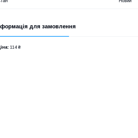
Стан
Новий
нформація для замовлення
іна:
114 ₴