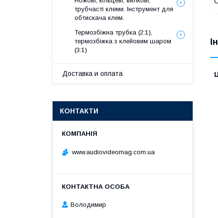
Ножові, кільцеві, вилкові,
трубчасті клеми. Інструмент для
обтискача клем.
Термозбіжна трубка (2:1),
І
термозбіжка з клейовим шаром
(3:1)
Доставка и оплата
Ц
КОНТАКТИ
www.audiovideomag.com.ua
Володимир