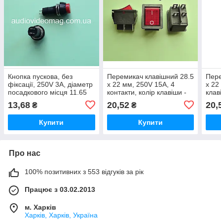
Кнопка пускова, без
Перемикач клавішний 28.5
Пере
фіксації, 250V 3A, діаметр
х 22 мм, 250V 15А, 4
х 22
посадкового місця 11.65
контакти, колір клавіши -
клав
мм, червона
червоний
13,68
20,52
20,
₴
₴
Купити
Купити
Про нас
100% позитивних з 553 відгуків за рік
Працює з 03.02.2013
м. Харків
Харків, Харків, Україна