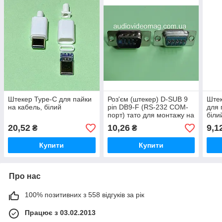
Штекер Type-C для пайки
Роз'єм (штекер) D-SUB 9
Штек
на кабель, білий
pin DB9-F (RS-232 COM-
для 
порт) тато для монтажу на
біли
кабель під пайку
20,52
10,26
9,1
₴
₴
Купити
Купити
Про нас
100% позитивних з 558 відгуків за рік
Працює з 03.02.2013