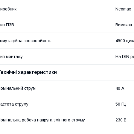
иробник
Neomax
ип ПЗВ
Вимикач
омутаційна зносостійкість
4500 цик
ип монтажу
На DIN р
Технічні характеристики
омінальний струм
40 А
астота струму
50 Гц
омінальна робоча напруга змінного струму
230 В