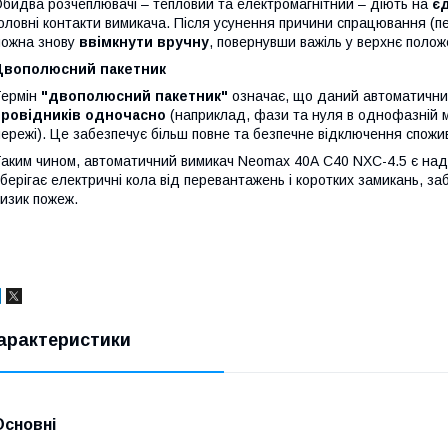
бидва розчеплювачі – тепловий та електромагнітний – діють на
є
оловні контакти вимикача. Після усунення причини спрацювання (
ожна знову
ввімкнути вручну
, повернувши важіль у верхнє полож
Двополюсний пакетник
Термін
"двополюсний пакетник"
означає, що даний автоматични
провідників одночасно
(наприклад, фази та нуля в однофазній 
ережі). Це забезпечує більш повне та безпечне відключення спожив
аким чином, автоматичний вимикач Neomax 40А С40 NXC-4.5 є над
берігає електричні кола від перевантажень і коротких замикань, з
изик пожеж.
арактеристики
Основні