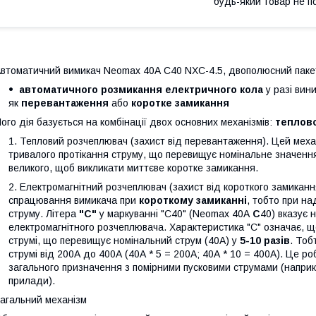
будь-який товар не п
втоматичний вимикач Neomax 40А С40 NXC-4.5, двополюсний пакет
автоматичного розмикання електричного кола
у разі вин
як
перевантаження
або
коротке замикання
ого дія базується на комбінації двох основних механізмів:
теплов
Тепловий розчеплювач (захист від перевантаження). Цей мех
тривалого протікання струму, що перевищує номінальне значення
великого, щоб викликати миттєве коротке замикання.
Електромагнітний розчеплювач (захист від короткого замиканн
спрацювання вимикача при
короткому замиканні
, тобто при на
струму. Літера
"С"
у маркуванні "С40" (Neomax 40А
С
40) вказує 
електромагнітного розчеплювача. Характеристика "С" означає, 
струмі, що перевищує номінальний струм (40А) у
5-10 разів
. Тоб
струмі від 200А до 400А (40А * 5 = 200А; 40А * 10 = 400А). Це р
загального призначення з помірними пусковими струмами (наприкл
прилади).
агальний механізм