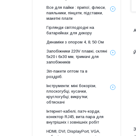
Все для пайки : припої, флюси,
паяльники, пінцети, підставки,
макетні плати
Гірлянди світлодіодні на
А
батарейках для декору
Динаміки з опором 4, 8, 50 Ом
Запобіжники 220V плавкі, скляні
Й
5x20 і 6х30 мм, тримачі для
запобіжників
Зіп-пакети оптом та в
роздріб.
Інструменти: міні бокорізи,
плоскогубці, кусачки,
круглогубці; викрутки;
обтискачі
Інтернет-кабелі, патч-корди,
конектор RJ45, вита пара для
внутрішніх і зовнішніх робіт
З
HDMI, DVI, DisplayPort, VGA,