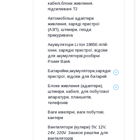
кабелі,блоки живлення,
підсилювачі Т2
Автомобільні адаптери
живлення, заряді пристрої
(АЗП), штекери, гнізда
прикуривача
Акумулятори Li-Ion 18650 літій-
іонні, зарядні пристрої, відсіки
для акумуляторів,розбірні
Power Bank
Батарейки,акумулятори,зарядні
пристрої, відсіки для батарей
Блоки живлення (адаптери),
штекери, кабелі, для побутової
апаратури, планшетів,
телефонів
Ваги ювелірні, ваги побутові,
кантери
Вентилятори (кулери) 5V, 12V,
24V, 220V. Захисні решітки для
вентиляторів