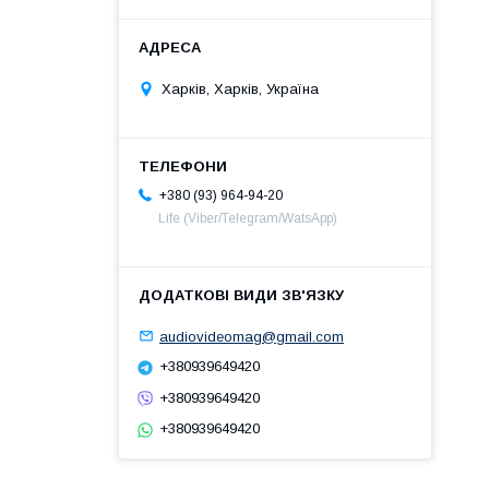
Харків, Харків, Україна
+380 (93) 964-94-20
Life (Viber/Telegram/WatsApp)
audiovideomag@gmail.com
+380939649420
+380939649420
+380939649420