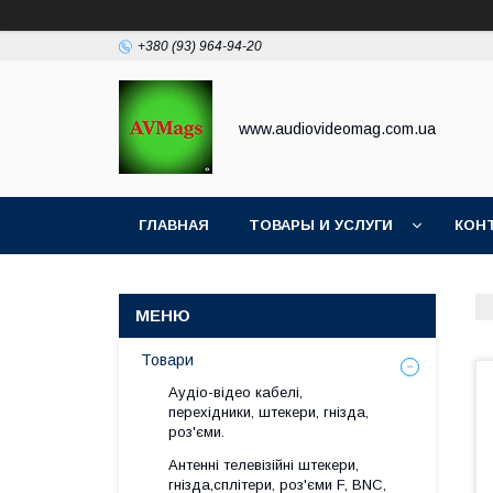
+380 (93) 964-94-20
www.audiovideomag.com.ua
ГЛАВНАЯ
ТОВАРЫ И УСЛУГИ
КОН
Товари
Аудіо-відео кабелі,
перехідники, штекери, гнізда,
роз'єми.
Антенні телевізійні штекери,
гнізда,сплітери, роз'єми F, BNC,