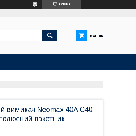
Кошик
Кошик
й вимикач Neomax 40А С40
ополюсний пакетник