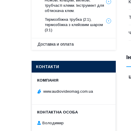
Ножові, кільцеві, вилкові,
К
трубчасті клеми. Інструмент для
обтискача клем.
Т
Термозбіжна трубка (2:1),
термозбіжка з клейовим шаром
(3:1)
Ч
Доставка и оплата
І
КОНТАКТИ
Ц
www.audiovideomag.com.ua
Володимир