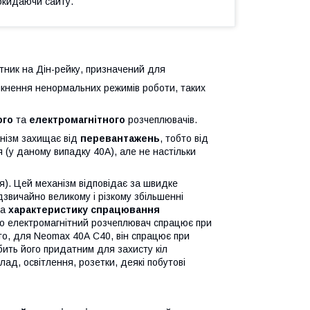
окидаючи сайту.
ник на Дін-рейку, призначений для
икнення ненормальних режимів роботи, таких
ого
та
електромагнітного
розчеплювачів.
анізм захищає від
перевантажень
, тобто від
 (у даному випадку 40А), але не настільки
я). Цей механізм відповідає за швидке
дзвичайно великому і різкому збільшенні
на
характеристику спрацювання
що електромагнітний розчеплювач спрацює при
то, для Neomax 40А С40, він спрацює при
обить його придатним для захисту кіл
ад, освітлення, розетки, деякі побутові