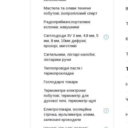
Мастила та оливи технічні
В
побутові, ізопропіловий спирт
Радіоприймачі,портативні
Т
колонки, навушники
Світлодіоди 3V 3 мм, 4,8 мм, 5
К
мм, 8 мм, 10мм дифузні,
прозорі, миготливі
Т
Світильники, ліхтарі налобні,
ліхтарики ручні
Теплопровідні пасти і
термопрокладки
Господарчі товари
Н
Термометри електронні
побутові, термометр для
Ч
духової печі, термометр-щуп
Електротовари, ізоляційна
Н
стрічка, мультиметри, клеми,
затискачі-крокодили