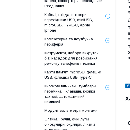
кабелі, конвертери, перехідники
О
і з'єднання
г
м
Кабелі, гнізда, штекери,
перехідники USB, miniUSB,
microUSB, TYPE-C, Apple
Iphone
м
Комп'ютерна та ноутбучна
периферія
Т
о
Інструменти, набори викруток,
р
біт, насадок для розбирання,
ремонту телефонів і техніки
Карти пам'яті microSD, флешки
USB, флешки USB Type-C
Кнопкові вимикачі, тумблери,
перемикачі клавішні, кнопки
тактові, автоматичний
Х
вимикачі
Модулі, вольтметри монтажні
Оптика : ручні, очні лупи
бінокулярні окуляри, лінзи з
затискачами