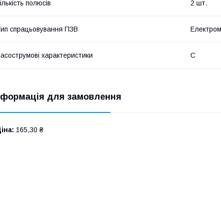
ількість полюсів
2 шт.
ип спрацьовування ПЗВ
Електром
асострумові характеристики
C
нформація для замовлення
іна:
165,30 ₴