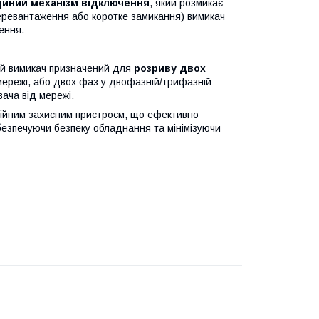
диний механізм відключення
, який розмикає
перевантаження або коротке замикання) вимикач
ення.
й вимикач призначений для
розриву двох
мережі, або двох фаз у двофазній/трифазній
ача від мережі.
ійним захисним пристроєм, що ефективно
абезпечуючи безпеку обладнання та мінімізуючи