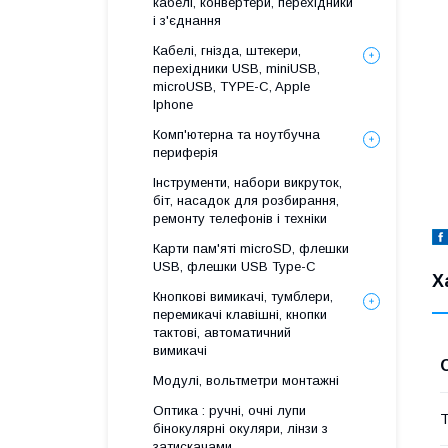
кабелі, конвертери, перехідники
і з'єднання
Кабелі, гнізда, штекери,
перехідники USB, miniUSB,
microUSB, TYPE-C, Apple
Iphone
Комп'ютерна та ноутбучна
периферія
Інструменти, набори викруток,
біт, насадок для розбирання,
ремонту телефонів і техніки
Карти пам'яті microSD, флешки
USB, флешки USB Type-C
Х
Кнопкові вимикачі, тумблери,
перемикачі клавішні, кнопки
тактові, автоматичний
вимикачі
Модулі, вольтметри монтажні
Оптика : ручні, очні лупи
Т
бінокулярні окуляри, лінзи з
затискачами