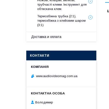
Ножові, кільцеві, вилкові,
трубчасті клеми. Інструмент для
обтискача клем.
Ц
Термозбіжна трубка (2:1),
термозбіжка з клейовим шаром
(3:1)
Доставка и оплата
КОНТАКТИ
www.audiovideomag.com.ua
Володимир