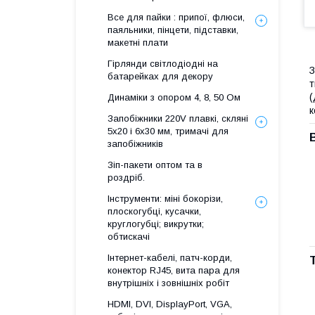
Все для пайки : припої, флюси,
паяльники, пінцети, підставки,
макетні плати
Гірлянди світлодіодні на
З
батарейках для декору
т
(
Динаміки з опором 4, 8, 50 Ом
к
Запобіжники 220V плавкі, скляні
5x20 і 6х30 мм, тримачі для
запобіжників
Зіп-пакети оптом та в
роздріб.
Інструменти: міні бокорізи,
плоскогубці, кусачки,
круглогубці; викрутки;
обтискачі
Інтернет-кабелі, патч-корди,
конектор RJ45, вита пара для
внутрішніх і зовнішніх робіт
HDMI, DVI, DisplayPort, VGA,