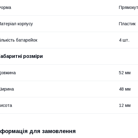
Форма
Прямоку
атеріал корпусу
Пластик
ількість батарейок
4 шт.
Габаритні розміри
Довжина
52 мм
Ширина
48 мм
исота
12 мм
нформація для замовлення