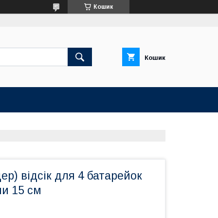
Кошик
Кошик
ер) відсік для 4 батарейок
ми 15 см