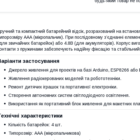
будь-який товар не п
ручний та компактний батарейний відсік, розрахований на встанов
ипорозміру ААА (мікропальчик). При послідовному з’єднанні елемен
для звичайних батарейок) або 4.8В (для акумуляторів). Корпус виго
онтакти з пружинами забезпечують надійну фіксацію та стабільний
Варіанти застосування
Джерело живлення для проектів на базі Arduino, ESP8266 або
Живлення радіокерованих моделей та робототехніки.
Ремонт дитячих іграшок та портативної електроніки.
Створення автономних систем світлодіодного освітлення.
Використання як портативний блок живлення для макетних пла
Технічні характеристики
Кількість батарейок: 4 шт.
Типорозмір: ААА (мікропальчикова)