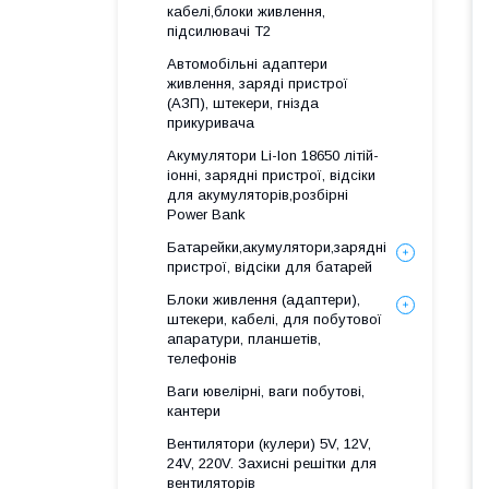
кабелі,блоки живлення,
підсилювачі Т2
Автомобільні адаптери
живлення, заряді пристрої
(АЗП), штекери, гнізда
прикуривача
Акумулятори Li-Ion 18650 літій-
іонні, зарядні пристрої, відсіки
для акумуляторів,розбірні
Power Bank
Батарейки,акумулятори,зарядні
пристрої, відсіки для батарей
Блоки живлення (адаптери),
штекери, кабелі, для побутової
апаратури, планшетів,
телефонів
Ваги ювелірні, ваги побутові,
кантери
Вентилятори (кулери) 5V, 12V,
24V, 220V. Захисні решітки для
вентиляторів