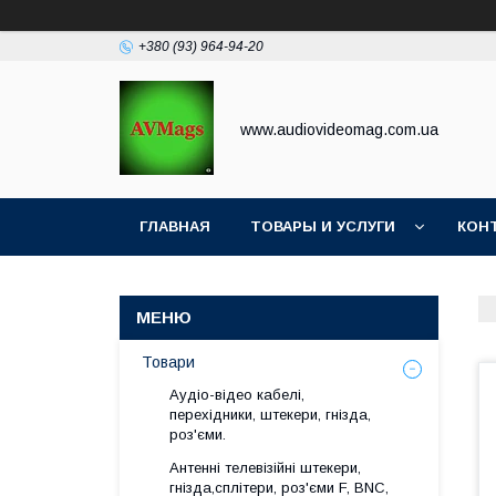
+380 (93) 964-94-20
www.audiovideomag.com.ua
ГЛАВНАЯ
ТОВАРЫ И УСЛУГИ
КОН
Товари
Аудіо-відео кабелі,
перехідники, штекери, гнізда,
роз'єми.
Антенні телевізійні штекери,
гнізда,сплітери, роз'єми F, BNC,