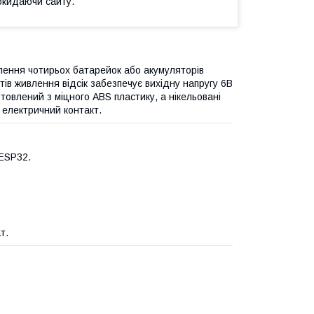
окидаючи сайту.
лення чотирьох батарейок або акумуляторів
тів живлення відсік забезпечує вихідну напругу 6В
товлений з міцного ABS пластику, а нікельовані
 електричний контакт.
 ESP32.
т.