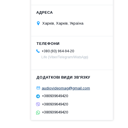
Харків, Харків, Україна
+380 (93) 964-94-20
Life (Viber/Telegram/WatsApp)
audiovideomag@gmail.com
+380939649420
+380939649420
+380939649420