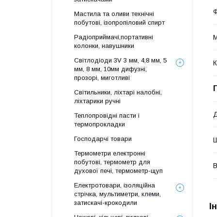
Мастила та оливи технічні
побутові, ізопропіловий спирт
М
Радіоприймачі,портативні
колонки, навушники
Світлодіоди 3V 3 мм, 4,8 мм, 5
К
мм, 8 мм, 10мм дифузні,
прозорі, миготливі
Світильники, ліхтарі налобні,
ліхтарики ручні
Теплопровідні пасти і
термопрокладки
Господарчі товари
Термометри електронні
побутові, термометр для
В
духової печі, термометр-щуп
Електротовари, ізоляційна
стрічка, мультиметри, клеми,
затискачі-крокодили
І