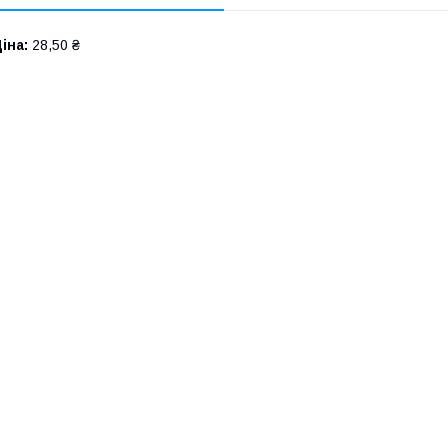
іна:
28,50 ₴