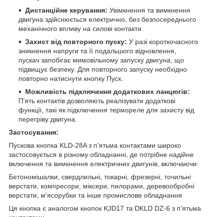
Дистанційне керування:
Увімкнення та вимкнення
двигуна здійснюється електрично, без безпосереднього
механічного впливу на силові контакти.
Захист від повторного пуску:
У разі короткочасного
зникнення напруги та її подальшого відновлення,
пускач запобігає мимовільному запуску двигуна, що
підвищує безпеку. Для повторного запуску необхідно
повторно натиснути кнопку Пуск.
Можливість підключення додаткових ланцюгів:
П'ять контактів дозволяють реалізувати додаткові
функції, такі як підключення термореле для захисту від
перегріву двигуна.
Застосування:
Пускова кнопка KLD-28A з п'ятьма контактами широко
застосовується в різному обладнанні, де потрібне надійне
включення та вимкнення електричних двигунів, включаючи:
Бетономішалки, свердлильні, токарні, фрезерні, точильні
верстати, компресори, міксери, пилорами, деревообробні
верстати, м'ясорубки та інше промислове обладнання
Ця кнопка є аналогом кнопок KJD17 та DKLD DZ-6 з п'ятьма