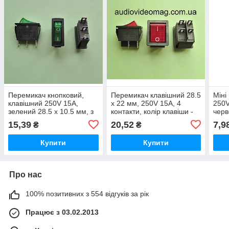
Перемикач кнопковий,
Перемикач клавішний 28.5
Міні
клавішний 250V 15A,
х 22 мм, 250V 15А, 4
250V
зелений 28.5 х 10.5 мм, з
контакти, колір клавіши -
чер
підсвічуванням
червоний
15,39
20,52
7,9
₴
₴
Купити
Купити
Про нас
100% позитивних з 554 відгуків за рік
Працює з 03.02.2013