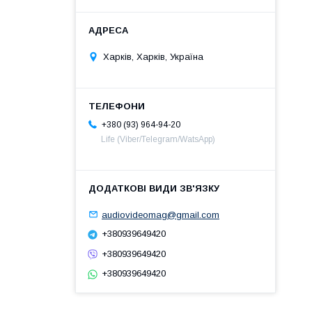
Харків, Харків, Україна
+380 (93) 964-94-20
Life (Viber/Telegram/WatsApp)
audiovideomag@gmail.com
+380939649420
+380939649420
+380939649420