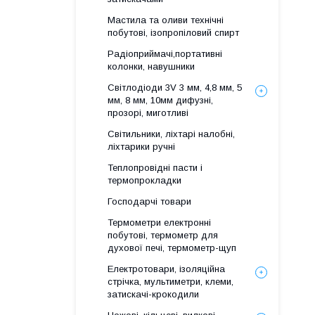
Мастила та оливи технічні
побутові, ізопропіловий спирт
Радіоприймачі,портативні
колонки, навушники
Світлодіоди 3V 3 мм, 4,8 мм, 5
мм, 8 мм, 10мм дифузні,
прозорі, миготливі
Світильники, ліхтарі налобні,
ліхтарики ручні
Теплопровідні пасти і
термопрокладки
Господарчі товари
Термометри електронні
побутові, термометр для
духової печі, термометр-щуп
Електротовари, ізоляційна
стрічка, мультиметри, клеми,
затискачі-крокодили