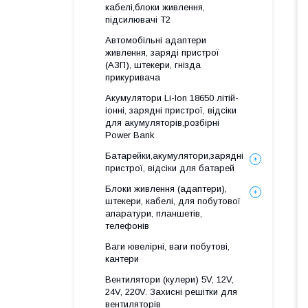
кабелі,блоки живлення,
підсилювачі Т2
Автомобільні адаптери
живлення, заряді пристрої
(АЗП), штекери, гнізда
прикуривача
Акумулятори Li-Ion 18650 літій-
іонні, зарядні пристрої, відсіки
для акумуляторів,розбірні
Power Bank
Батарейки,акумулятори,зарядні
пристрої, відсіки для батарей
Блоки живлення (адаптери),
штекери, кабелі, для побутової
апаратури, планшетів,
телефонів
Ваги ювелірні, ваги побутові,
кантери
Вентилятори (кулери) 5V, 12V,
24V, 220V. Захисні решітки для
вентиляторів