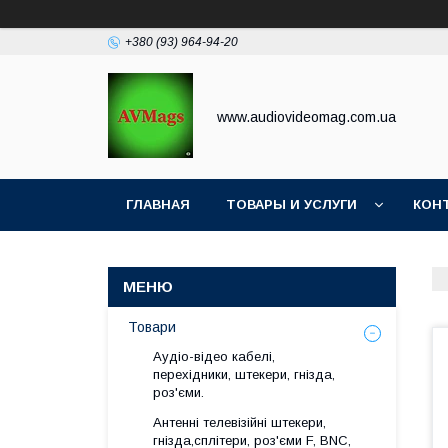
+380 (93) 964-94-20
www.audiovideomag.com.ua
ГЛАВНАЯ
ТОВАРЫ И УСЛУГИ
КОН
Товари
Аудіо-відео кабелі,
перехідники, штекери, гнізда,
роз'єми.
Антенні телевізійні штекери,
гнізда,сплітери, роз'єми F, BNC,