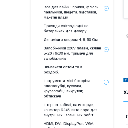
Все для пайки : припої, флюси,
паяльники, пінцети, підставки,
макетні плати
Гірлянди світлодіодні на
батарейках для декору
К
Динаміки з опором 4, 8, 50 Ом
Запобіжники 220V плавкі, скляні
5x20 і 6х30 мм, тримачі для
запобіжників
Зіп-пакети оптом та в
роздріб.
Інструменти: міні бокорізи,
плоскогубці, кусачки,
круглогубці; викрутки;
Х
обтискачі
Інтернет-кабелі, патч-корди,
конектор RJ45, вита пара для
внутрішніх і зовнішніх робіт
HDMI, DVI, DisplayPort, VGA,