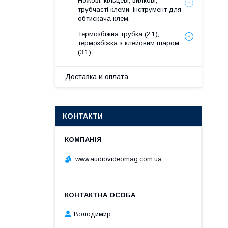
Ножові, кільцеві, вилкові,
трубчасті клеми. Інструмент для
обтискача клем.
Термозбіжна трубка (2:1),
термозбіжка з клейовим шаром
(3:1)
Доставка и оплата
КОНТАКТИ
www.audiovideomag.com.ua
Володимир