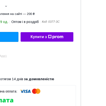
лення на сайті — 200 ₴
89 од.
Оптом і в роздріб
Код:
0377-3С
Купити з
sApp)
ротягом 14 днів
за домовленістю