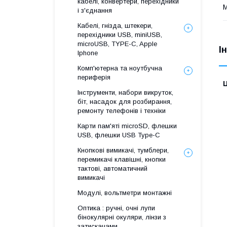
кабелі, конвертери, перехідники
М
і з'єднання
Кабелі, гнізда, штекери,
перехідники USB, miniUSB,
microUSB, TYPE-C, Apple
І
Iphone
Комп'ютерна та ноутбучна
периферія
Ц
Інструменти, набори викруток,
біт, насадок для розбирання,
ремонту телефонів і техніки
Карти пам'яті microSD, флешки
USB, флешки USB Type-C
Кнопкові вимикачі, тумблери,
перемикачі клавішні, кнопки
тактові, автоматичний
вимикачі
Модулі, вольтметри монтажні
Оптика : ручні, очні лупи
бінокулярні окуляри, лінзи з
затискачами