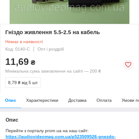
Гніздо живлення 5.5-2.5 на кабель
Немає в наявності
Код: 0140-С
Опт і роздріб
11,69
₴
Мінімальна сума замовлення на сайті — 200 ₴
8,79 ₴
від 5 шт.
Опис
Характеристики
Доставка
Оплата
Умови п
Опис
Перейти з порталу prom.ua на наш сайт:
https://audiovideomag.com.ua/p523509526-gnezdo-