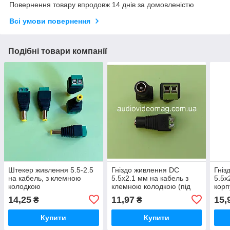
Повернення товару впродовж 14 днів за домовленістю
Всі умови повернення
Подібні товари компанії
Штекер живлення 5.5-2.5
Гніздо живлення DC
Гніз
на кабель, з клемною
5.5х2.1 мм на кабель з
5.5x
колодкою
клемною колодкою (під
корп
гвинт)
14,25
11,97
15,
₴
₴
Купити
Купити