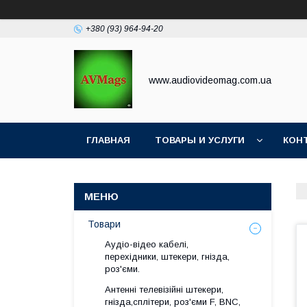
+380 (93) 964-94-20
www.audiovideomag.com.ua
ГЛАВНАЯ
ТОВАРЫ И УСЛУГИ
КОН
Товари
Аудіо-відео кабелі,
перехідники, штекери, гнізда,
роз'єми.
Антенні телевізійні штекери,
гнізда,сплітери, роз'єми F, BNC,