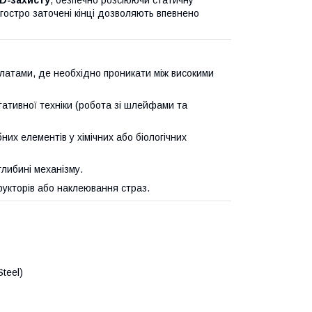
D-захисту
, безпечно розсіюючи статичну
, гостро заточені кінці дозволяють впевнено
латами, де необхідно проникати між високими
тативної техніки (робота зі шлейфами та
них елементів у хімічних або біологічних
либині механізму.
укторів або наклеювання страз.
teel)