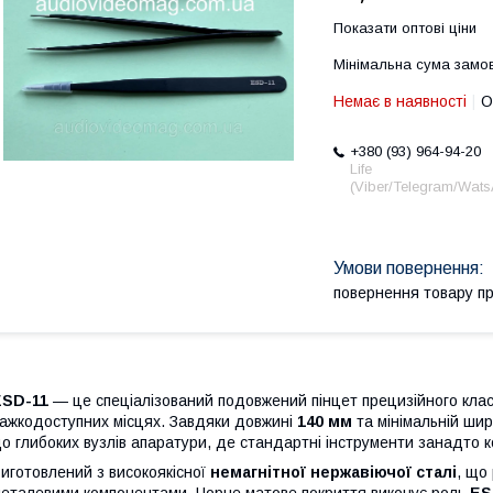
Показати оптові ціни
Мінімальна сума замов
Немає в наявності
О
+380 (93) 964-94-20
Life
(Viber/Telegram/Wat
повернення товару п
ESD-11
— це спеціалізований подовжений пінцет прецизійного клас
ажкодоступних місцях. Завдяки довжині
140 мм
та мінімальній шир
о глибоких вузлів апаратури, де стандартні інструменти занадто ко
иготовлений з високоякісної
немагнітної нержавіючої сталі
, що