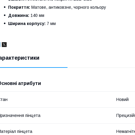
Покриття:
Матове, антиковзне, чорного кольору
Довжина:
140 мм
Ширина корпусу:
7 мм
арактеристики
Основні атрибути
Стан
Новий
ризначення пінцета
Прецизій
атеріал пінцета
Немагніт