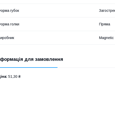
орма губок
Загостре
орма голки
Пряма
иробник
Magnetic
нформація для замовлення
іна:
51,30 ₴