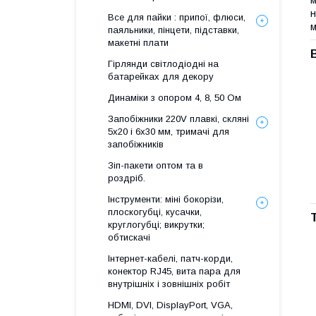
м
н
Все для пайки : припої, флюси,
м
паяльники, пінцети, підставки,
макетні плати
Гірлянди світлодіодні на
батарейках для декору
Динаміки з опором 4, 8, 50 Ом
Запобіжники 220V плавкі, скляні
5x20 і 6х30 мм, тримачі для
запобіжників
Зіп-пакети оптом та в
роздріб.
Інструменти: міні бокорізи,
плоскогубці, кусачки,
круглогубці; викрутки;
обтискачі
Інтернет-кабелі, патч-корди,
конектор RJ45, вита пара для
внутрішніх і зовнішніх робіт
HDMI, DVI, DisplayPort, VGA,