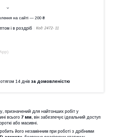
лення на сайті — 200 ₴
птом і в роздріб
Код:
2472- 11
sApp)
ротягом 14 днів
за домовленістю
у, призначений для найтонших робіт у
ині всього
7 мм
, він забезпечує ідеальний доступ
роткі або масивні.
 робить його незамінним при роботі з дрібними