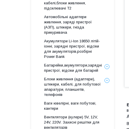
кабелі,блоки живлення,
підсилювачі Т2
Автомобільні адаптери
живлення, заряді пристрої
(АЗП), штекери, гнізда
прикуривача
Акумулятори Li-Ion 18650 літій-
іонні, зарядні пристрої, відсіки
для акумуляторів,розбірні
Power Bank
Батарейки,акумулятори,зарядні
пристрої, відсіки для батарей
Блоки живлення (адаптери),
штекери, кабелі, для побутової
апаратури, планшетів,
телефонів
Ваги ювелірні, ваги побутові,
кантери
в
д
Вентилятори (кулери) 5V, 12V,
24V, 220V. Захисні решітки для
В
вентиляторів