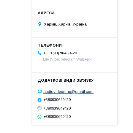
Харків, Харків, Україна
+380 (93) 964-94-20
Life (Viber/Telegram/WatsApp)
audiovideomag@gmail.com
+380939649420
+380939649420
+380939649420