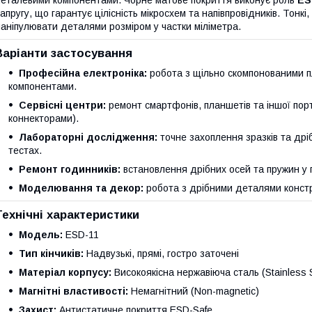
еталевими компонентами. Чорне матове покриття виконує роль
ES
апругу, що гарантує цілісність мікросхем та напівпровідників. Тонкі
аніпулювати деталями розміром у частки міліметра.
Варіанти застосування
Професійна електроніка:
робота з щільно скомпонованими п
компонентами.
Сервісні центри:
ремонт смартфонів, планшетів та іншої пор
коннекторами).
Лабораторні дослідження:
точне захоплення зразків та дріб
тестах.
Ремонт годинників:
встановлення дрібних осей та пружин у г
Моделювання та декор:
робота з дрібними деталями констр
Технічні характеристики
Модель:
ESD-11
Тип кінчиків:
Надвузькі, прямі, гостро заточені
Матеріал корпусу:
Високоякісна нержавіюча сталь (Stainless S
Магнітні властивості:
Немагнітний (Non-magnetic)
Захист:
Антистатичне покриття ESD-Safe