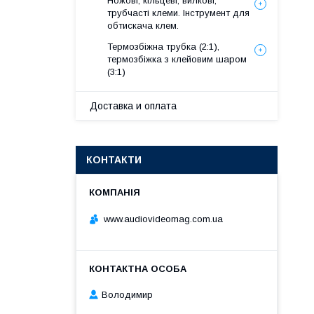
Ножові, кільцеві, вилкові,
трубчасті клеми. Інструмент для
обтискача клем.
Термозбіжна трубка (2:1),
термозбіжка з клейовим шаром
(3:1)
Доставка и оплата
КОНТАКТИ
www.audiovideomag.com.ua
Володимир