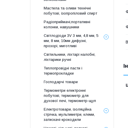
Мастила та оливи технічні
Ф
побутові, ізопропіловий спирт
Радіоприймачі,портативні
Ф
колонки, навушники
Світлодіоди 3V 3 мм, 4,8 мм, 5
мм, 8 мм, 10мм дифузні,
В
прозорі, миготливі
Світильники, ліхтарі налобні,
ліхтарики ручні
І
Теплопровідні пасти і
термопрокладки
Господарчі товари
Ц
Термометри електронні
побутові, термометр для
духової печі, термометр-щуп
Електротовари, ізоляційна
стрічка, мультиметри, клеми,
затискачі-крокодили