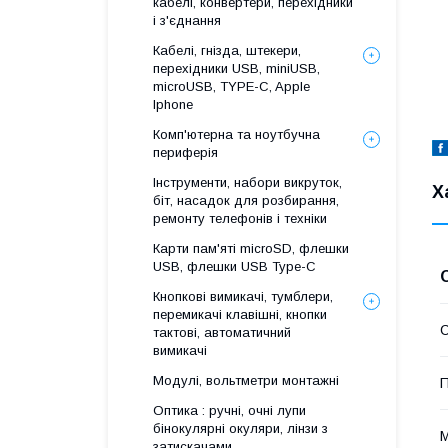
кабелі, конвертери, перехідники
і з'єднання
Кабелі, гнізда, штекери,
перехідники USB, miniUSB,
microUSB, TYPE-C, Apple
Iphone
Комп'ютерна та ноутбучна
периферія
Інструменти, набори викруток,
Х
біт, насадок для розбирання,
ремонту телефонів і техніки
Карти пам'яті microSD, флешки
USB, флешки USB Type-C
Кнопкові вимикачі, тумблери,
перемикачі клавішні, кнопки
тактові, автоматичний
вимикачі
Модулі, вольтметри монтажні
П
Оптика : ручні, очні лупи
бінокулярні окуляри, лінзи з
М
затискачами