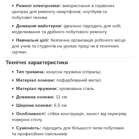
Ремонт електроніки:
використання в сервісних
центрах для ремонту смартфонів, ноутбуків та
побутової техніки.
Домашня майстерня:
ідеально підходить для хобі,
моделювання та дрібного побутового ремонту.
Навчальні цілі:
безпечна організація робочого місця
для учнів та студентів на уроках праці чи в технічних
гуртках.
Технічні характеристики
Тип тримача:
конусна пружина (спіраль).
Матеріал основи:
пофарбований метал.
Матеріал пружини:
хромована сталь.
Довжина основи:
11 см.
Ширина основи:
6,5 см.
Особливості:
стійка конструкція, захист від перегріву
поверхні столу.
Сумісність:
підходить для більшості типів побутових
та професійних паяльників.