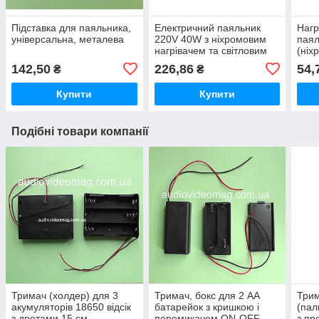
Підставка для паяльника,
Електричний паяльник
Нагр
універсальна, металева
220V 40W з ніхромовим
паял
нагрівачем та світловим
(ніх
індикатором роботи
142,50
226,86
54,
₴
₴
Купити
Купити
Подібні товари компанії
Тримач (холдер) для 3
Тримач, бокс для 2 АА
Трим
акумуляторів 18650 відсік
батарейок з кришкою і
(пал
з дротами 15 см,
перемикачем ON-OFF
з пр