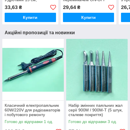
75х60х19 мм
(68x33х18мм)
110х
33,63
29,64
26,
₴
₴
Купити
Купити
Акційні пропозиції та новинки
Класичний електропаяльник
Набір змінних паяльних жал
60W/220V для радіоаматорів
серії 900M / 900M-T (5 штук,
і побутового ремонту
сталеве покриття)
Готово до відправки 1 од.
Готово до відправки 3 од.