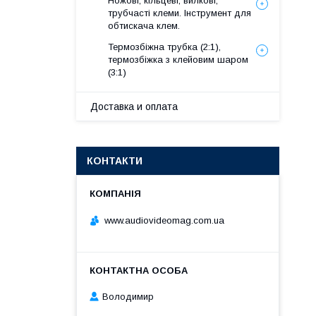
Ножові, кільцеві, вилкові,
трубчасті клеми. Інструмент для
обтискача клем.
Термозбіжна трубка (2:1),
термозбіжка з клейовим шаром
(3:1)
Доставка и оплата
КОНТАКТИ
www.audiovideomag.com.ua
Володимир