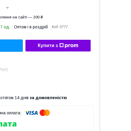
лення на сайті — 200 ₴
57 од.
Оптом і в роздріб
Код:
0777
Купити з
sApp)
ротягом 14 днів
за домовленістю