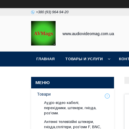
+380 (93) 964-94-20
www.audiovideomag.com.ua
ГЛАВНАЯ
ТОВАРЫ И УСЛУГИ
КОН
Товари
Аудіо-відео кабелі,
перехідники, штекери, гнізда,
роз'єми.
Антенні телевізійні штекери,
гнізда,сплітери, роз'єми F, BNC,