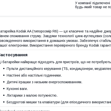
У компанії підключені
будь-який товар не п
атарейка Kodak AA (типорозмір R6) — це класичне та надійне джер
івнем споживання струму. Завдяки технології цинк-вуглецевих (сол
овсякденного використання в домашніх умовах. Забезпечує стабіль
ашої електроніки. Використання перевіреного бренду Kodak гаранту
Застосування
і батарейки найкраще підходять для пристроїв, що не потребують 
Пульти дистанційного керування (ТБ, кондиціонери, медіаплеє
Настінні або настільні годинники.
Дитячі іграшки з низьким енергоспоживанням.
Кухонні ваги.
Ліхтарики з малою потужністю.
Бездротові мишки та клавіатури (для епізодичного використан