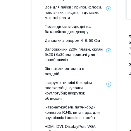
Все для пайки : припої, флюси,
паяльники, пінцети, підставки,
макетні плати
Гірлянди світлодіодні на
батарейках для декору
Б
Динаміки з опором 4, 8, 50 Ом
р
п
Запобіжники 220V плавкі, скляні
в
5x20 і 6х30 мм, тримачі для
запобіжників
Зіп-пакети оптом та в
Ц
роздріб.
Інструменти: міні бокорізи,
плоскогубці, кусачки,
круглогубці; викрутки;
обтискачі
Інтернет-кабелі, патч-корди,
конектор RJ45, вита пара для
внутрішніх і зовнішніх робіт
HDMI, DVI, DisplayPort, VGA,