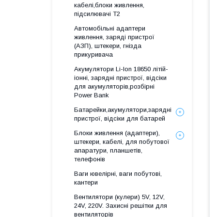
кабелі,блоки живлення,
підсилювачі Т2
Автомобільні адаптери
живлення, заряді пристрої
(АЗП), штекери, гнізда
прикуривача
Акумулятори Li-Ion 18650 літій-
іонні, зарядні пристрої, відсіки
для акумуляторів,розбірні
Power Bank
Батарейки,акумулятори,зарядні
пристрої, відсіки для батарей
Блоки живлення (адаптери),
штекери, кабелі, для побутової
апаратури, планшетів,
телефонів
Ваги ювелірні, ваги побутові,
кантери
Вентилятори (кулери) 5V, 12V,
24V, 220V. Захисні решітки для
вентиляторів