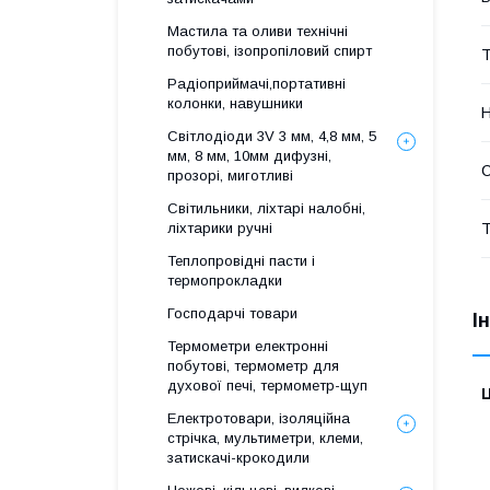
Мастила та оливи технічні
побутові, ізопропіловий спирт
Т
Радіоприймачі,портативні
колонки, навушники
Н
Світлодіоди 3V 3 мм, 4,8 мм, 5
мм, 8 мм, 10мм дифузні,
прозорі, миготливі
Світильники, ліхтарі налобні,
Т
ліхтарики ручні
Теплопровідні пасти і
термопрокладки
Господарчі товари
І
Термометри електронні
побутові, термометр для
духової печі, термометр-щуп
Ц
Електротовари, ізоляційна
стрічка, мультиметри, клеми,
затискачі-крокодили