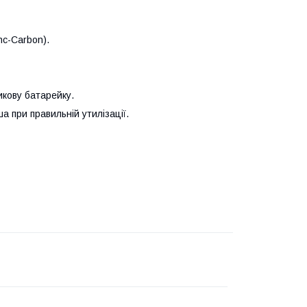
nc-Carbon).
икову батарейку.
а при правильній утилізації.