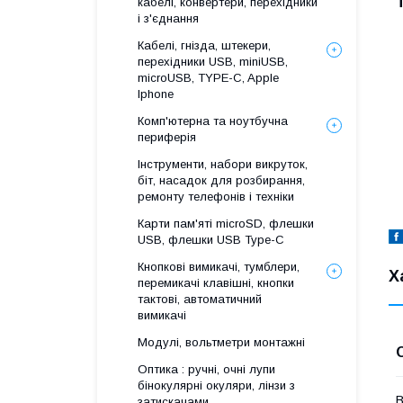
кабелі, конвертери, перехідники
і з'єднання
Кабелі, гнізда, штекери,
перехідники USB, miniUSB,
microUSB, TYPE-C, Apple
Iphone
Комп'ютерна та ноутбучна
периферія
Інструменти, набори викруток,
біт, насадок для розбирання,
ремонту телефонів і техніки
Карти пам'яті microSD, флешки
USB, флешки USB Type-C
Кнопкові вимикачі, тумблери,
Х
перемикачі клавішні, кнопки
тактові, автоматичний
вимикачі
Модулі, вольтметри монтажні
Оптика : ручні, очні лупи
бінокулярні окуляри, лінзи з
В
затискачами