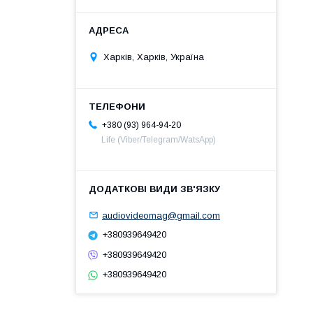
Харків, Харків, Україна
+380 (93) 964-94-20
Life (Viber/Telegram/WatsApp)
audiovideomag@gmail.com
+380939649420
+380939649420
+380939649420