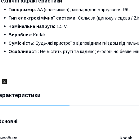
Технічні характеристики
Типорозмір:
AA (пальчикова), міжнародне маркування R6.
Тип електрохімічної системи:
Сольова (цинк-вуглецева / Zi
Номінальна напруга:
1.5 V.
Виробник:
Kodak.
Сумісність:
Будь-які пристрої з відповідним гніздом під пальч
Особливості:
Не містить ртуті та кадмію; екологічно безпечніш
арактеристики
Основні
иробник
Kodak