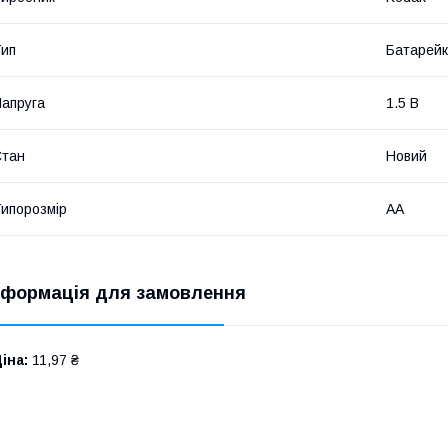
ип
Батарей
апруга
1.5 В
Стан
Новий
ипорозмір
AA
нформація для замовлення
іна:
11,97 ₴